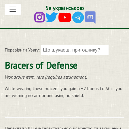
5е українською
Перевірити Увагу:
Bracers of Defense
Wondrous item, rare (requires attunement)
While wearing these bracers, you gain a +2 bonus to AC if you
are wearing no armor and using no shield.
Переклад SRD є інтелектуальною власністю та захищений