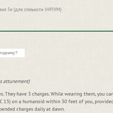
вил 5e (для спільноти ІНРІУМ)
s attunement)
yes. They have 3 charges. While wearing them, you ca
C 13) on a humanoid within 30 feet of you, provided
xpended charges daily at dawn.