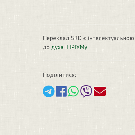
Переклад SRD є інтелектуальною
до
духа ІНРІУМу
Поділитися: