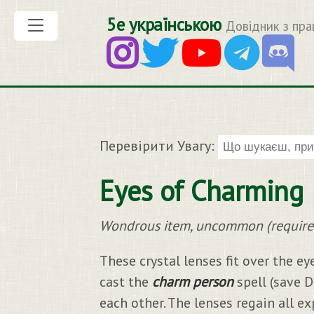
5е українською
Довідник з пра
Перевірити Увагу:
Eyes of Charming
Wondrous item, uncommon (require
These crystal lenses fit over the e
cast the
charm person
spell (save D
each other. The lenses regain all e