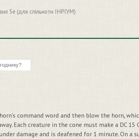
вил 5e (для спільноти ІНРІУМ)
 horn’s command word and then blow the horn, whic
 away. Each creature in the cone must make a DC 15 
hunder damage and is deafened for 1 minute. On a su