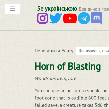
5е українською
Довідник з пра
Перевірити Увагу:
Horn of Blasting
Wondrous item, rare
You can use an action to speak the
foot cone that is audible 600 feet
failed save, a creature takes 5d6 t