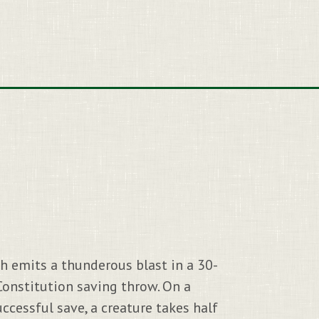
h emits a thunderous blast in a 30-
Constitution saving throw. On a
ccessful save, a creature takes half