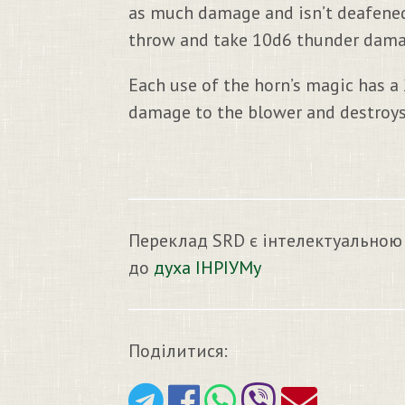
as much damage and isn’t deafened.
throw and take 10d6 thunder dama
Each use of the horn’s magic has a
damage to the blower and destroys
Переклад SRD є інтелектуальною
до
духа ІНРІУМу
Поділитися: