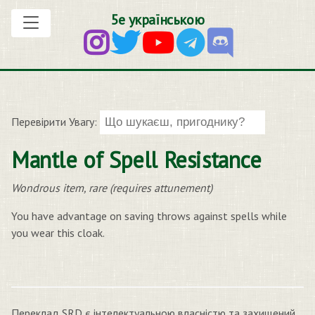
5е українською
Перевірити Увагу:
Mantle of Spell Resistance
Wondrous item, rare (requires attunement)
You have advantage on saving throws against spells while
you wear this cloak.
Переклад SRD є інтелектуальною власністю та захищений