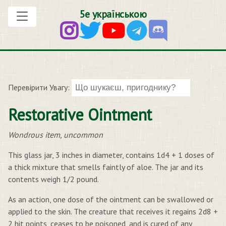
5е українською
Перевірити Увагу:
Restorative Ointment
Wondrous item, uncommon
This glass jar, 3 inches in diameter, contains 1d4 + 1 doses of
a thick mixture that smells faintly of aloe. The jar and its
contents weigh 1/2 pound.
As an action, one dose of the ointment can be swallowed or
applied to the skin. The creature that receives it regains 2d8 +
2 hit points, ceases to be poisoned, and is cured of any