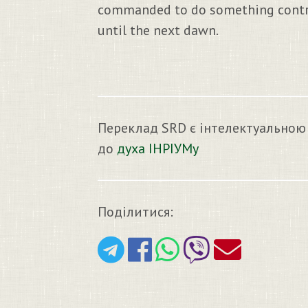
commanded to do something contrary
until the next dawn.
Переклад SRD є інтелектуальною
до
духа ІНРІУМу
Поділитися: