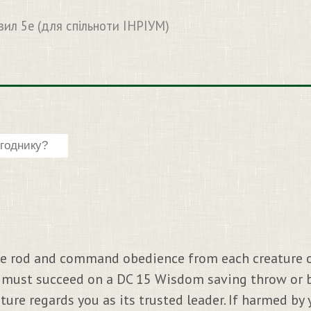
вил 5e (для спільноти ІНРІУМ)
he rod and command obedience from each creature o
t must succeed on a DC 15 Wisdom saving throw or b
ture regards you as its trusted leader. If harmed by