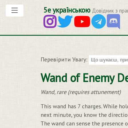
5е українською
Довідник з пра
Перевірити Увагу:
Wand of Enemy De
Wand, rare (requires attunement)
This wand has 7 charges. While hol
next minute, you know the direction
The wand can sense the presence of h