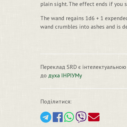
plain sight. The effect ends if you
The wand regains 1d6 + 1 expended c
wand crumbles into ashes and is d
Переклад SRD є інтелектуальною
до
духа ІНРІУМу
Поділитися: