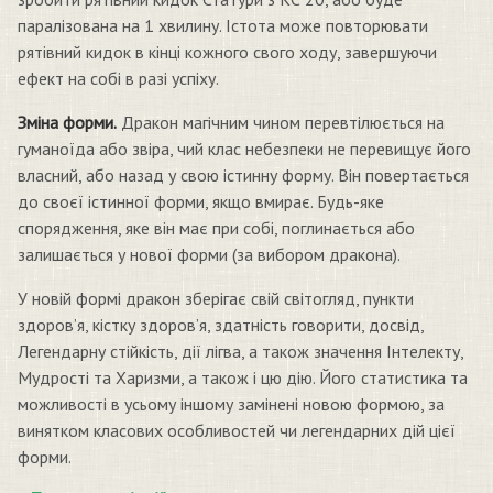
паралізована на 1 хвилину. Істота може повторювати
рятівний кидок в кінці кожного свого ходу, завершуючи
ефект на собі в разі успіху.
Зміна форми.
Дракон магічним чином перевтілюється на
гуманоїда або звіра, чий клас небезпеки не перевищує його
власний, або назад у свою істинну форму. Він повертається
до своєї істинної форми, якщо вмирає. Будь-яке
спорядження, яке він має при собі, поглинається або
залишається у нової форми (за вибором дракона).
У новій формі дракон зберігає свій світогляд, пункти
здоров’я, кістку здоров’я, здатність говорити, досвід,
Легендарну стійкість, дії лігва, а також значення Інтелекту,
Мудрості та Харизми, а також і цю дію. Його статистика та
можливості в усьому іншому замінені новою формою, за
винятком класових особливостей чи легендарних дій цієї
форми.