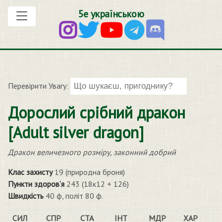
5е українською
Перевірити Увагу:
Дорослий срібний дракон
[Adult silver dragon]
Дракон величезного розміру, законний добрий
Клас захисту
19 (природна броня)
Пункти здоров’я
243 (18к12 + 126)
Швидкість
40 ф, політ 80 ф.
СИЛ
СПР
СТА
ІНТ
МДР
ХАР