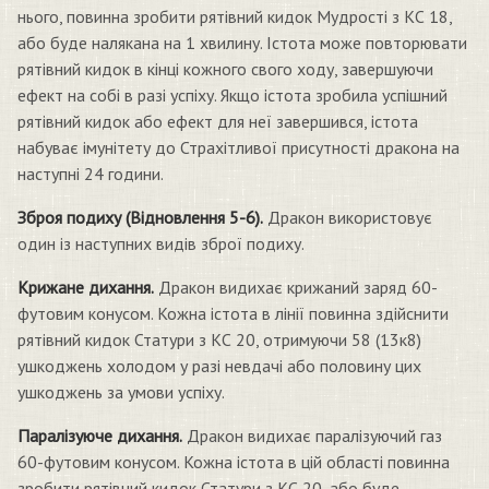
нього, повинна зробити рятівний кидок Мудрості з КС 18,
або буде налякана на 1 хвилину. Істота може повторювати
рятівний кидок в кінці кожного свого ходу, завершуючи
ефект на собі в разі успіху. Якщо істота зробила успішний
рятівний кидок або ефект для неї завершився, істота
набуває імунітету до Страхітливої присутності дракона на
наступні 24 години.
Зброя подиху (Відновлення 5-6).
Дракон використовує
один із наступних видів зброї подиху.
Крижане дихання.
Дракон видихає крижаний заряд 60-
футовим конусом. Кожна істота в лінії повинна здійснити
рятівний кидок Статури з КС 20, отримуючи 58 (13к8)
ушкоджень холодом у разі невдачі або половину цих
ушкоджень за умови успіху.
Паралізуюче дихання.
Дракон видихає паралізуючий газ
60-футовим конусом. Кожна істота в цій області повинна
зробити рятівний кидок Статури з КС 20, або буде