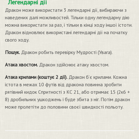
Легендарні дії
Дракон може використати 3 легендарні дії, вибираючи з
наведених далі можливостей. Тільки одну легендарну дію
можна використати за раз, і тільки в кінці ходу іншої істоти.
Дракон відновлює використані легендарні дії на початку
свого ходу.
Пошук.
Дракон робить перевірку Мудрості (Увага).
Атака хвостом.
Дракон здійснює атаку хвостом.
Атака крилами (коштує 2 дії).
Дракон б’є крилами. Кожна
істота в межах 10 футів від дракона повинна зробити
рятівний кидок Спритності з КС 21, або отримає 15 (2к6 +
8) дробильних ушкоджень і буде збита з ніг. Потім дракон
може пролетіти до половини своєї швидкості польоту.