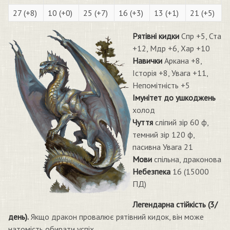
27 (+8)
10 (+0)
25 (+7)
16 (+3)
13 (+1)
21 (+5)
Рятівні кидки
Спр +5, Ста
+12, Мдр +6, Хар +10
Навички
Аркана +8,
Історія +8, Увага +11,
Непомітність +5
Імунітет до ушкоджень
холод
Чуття
сліпий зір 60 ф,
темний зір 120 ф,
пасивна Увага 21
Мови
спільна, драконова
Небезпека
16 (15000
ПД)
Легендарна стійкість (3/
день).
Якщо дракон провалює рятівний кидок, він може
натомість обирати успіх.