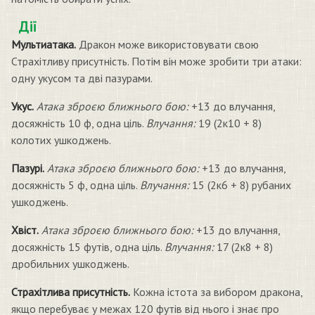
Дії
Мультиатака.
Дракон може використовувати свою
Страхітливу присутність. Потім він може зробити три атаки:
одну укусом та дві пазурами.
Укус.
Атака зброєю ближнього бою:
+13 до влучання,
досяжність 10 ф, одна ціль.
Влучання:
19 (2к10 + 8)
колотих ушкоджень.
Пазурі.
Атака зброєю ближнього бою:
+13 до влучання,
досяжність 5 ф, одна ціль.
Влучання:
15 (2к6 + 8) рубаних
ушкоджень.
Хвіст.
Атака зброєю ближнього бою:
+13 до влучання,
досяжність 15 футів, одна ціль.
Влучання:
17 (2к8 + 8)
дробильних ушкоджень.
Страхітлива присутність.
Кожна істота за вибором дракона,
якщо перебуває у межах 120 футів від нього і знає про