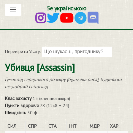
5е українською
Перевірити Увагу:
Убивця [Assassin]
Гуманоїд середнього розміру (будь-яка раса), будь-який
не-добрий світогляд
Клас захисту
15 (клепана шкіра)
Пункти здоров’я
78 (12к8 + 24)
Швидкість
30 ф.
СИЛ
СПР
СТА
ІНТ
МДР
ХАР