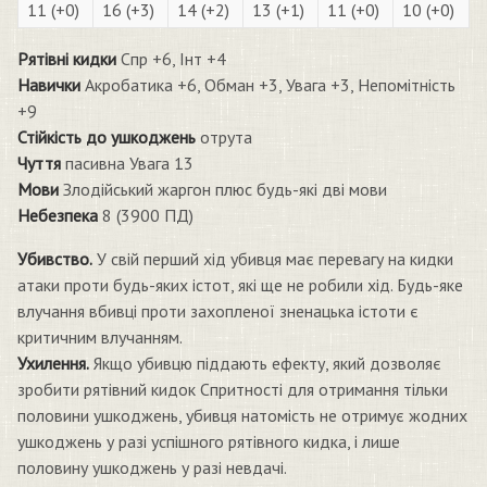
11 (+0)
16 (+3)
14 (+2)
13 (+1)
11 (+0)
10 (+0)
Рятівні кидки
Спр +6, Інт +4
Навички
Акробатика +6, Обман +3, Увага +3, Непомітність
+9
Стійкість до ушкоджень
отрута
Чуття
пасивна Увага 13
Мови
Злодійський жаргон плюс будь-які дві мови
Небезпека
8 (3900 ПД)
Убивство.
У свій перший хід убивця має перевагу на кидки
атаки проти будь-яких істот, які ще не робили хід. Будь-яке
влучання вбивці проти захопленої зненацька істоти є
критичним влучанням.
Ухилення.
Якщо убивцю піддають ефекту, який дозволяє
зробити рятівний кидок Спритності для отримання тільки
половини ушкоджень, убивця натомість не отримує жодних
ушкоджень у разі успішного рятівного кидка, і лише
половину ушкоджень у разі невдачі.