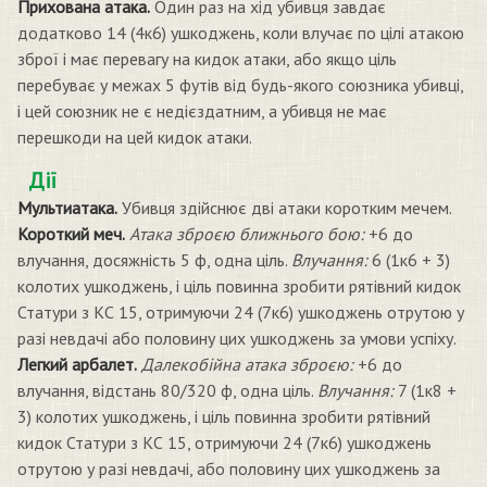
Прихована атака.
Один раз на хід убивця завдає
додатково 14 (4к6) ушкоджень, коли влучає по цілі атакою
зброї і має перевагу на кидок атаки, або якщо ціль
перебуває у межах 5 футів від будь-якого союзника убивці,
і цей союзник не є недієздатним, а убивця не має
перешкоди на цей кидок атаки.
Дії
Мультиатака.
Убивця здійснює дві атаки коротким мечем.
Короткий меч.
Атака зброєю ближнього бою:
+6 до
влучання, досяжність 5 ф, одна ціль.
Влучання:
6 (1к6 + 3)
колотих ушкоджень, і ціль повинна зробити рятівний кидок
Статури з КС 15, отримуючи 24 (7к6) ушкоджень отрутою у
разі невдачі або половину цих ушкоджень за умови успіху.
Легкий арбалет.
Далекобійна атака зброєю:
+6 до
влучання, відстань 80/320 ф, одна ціль.
Влучання:
7 (1к8 +
3) колотих ушкоджень, і ціль повинна зробити рятівний
кидок Статури з КС 15, отримуючи 24 (7к6) ушкоджень
отрутою у разі невдачі, або половину цих ушкоджень за