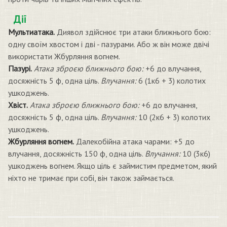
Дії
Мультиатака.
Диявол здійснює три атаки ближнього бою:
одну своїм хвостом і дві - пазурами. Або ж він може двічі
використати Жбурляння вогнем.
Пазурі.
Атака зброєю ближнього бою:
+6 до влучання,
досяжність 5 ф, одна ціль.
Влучання:
6 (1к6 + 3) колотих
ушкоджень.
Хвіст.
Атака зброєю ближнього бою:
+6 до влучання,
досяжність 5 ф, одна ціль.
Влучання:
10 (2к6 + 3) колотих
ушкоджень.
Жбурляння вогнем.
Далекобійна атака чарами: +5 до
влучання, досяжність 150 ф, одна ціль.
Влучання:
10 (3к6)
ушкоджень вогнем. Якщо ціль є займистим предметом, який
ніхто не тримає при собі, він також займається.