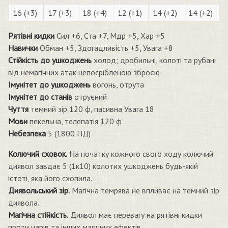
16 (+3)
17 (+3)
18 (+4)
12 (+1)
14 (+2)
14 (+2)
Рятівні кидки
Сил +6, Ста +7, Мдр +5, Хар +5
Навички
Обман +5, Здогадливість +5, Увага +8
Стійкість до ушкоджень
холод; дробильні, колоті та рубані
від немагічних атак непосрібленою зброєю
Імунітет до ушкоджень
вогонь, отрута
Імунітет до станів
отруєний
Чуття
темний зір 120 ф, пасивна Увага 18
Мови
пекельна, телепатія 120 ф
Небезпека
5 (1800 ПД)
Колючий сховок.
На початку кожного свого ходу колючий
диявол завдає 5 (1к10) колотих ушкоджень будь-якій
істоті, яка його схопила.
Диявольський зір.
Магічна темрява не впливає на темний зір
диявола.
Магічна стійкість.
Диявол має перевагу на рятівні кидки
проти чарів та інших магічних ефектів.