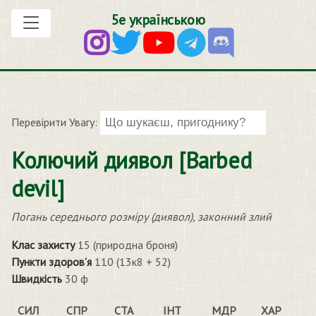
5е українською
Перевірити Увагу:
Колючий диявол [Barbed
devil]
Погань середнього розміру (диявол), законний злий
Клас захисту
15 (природна броня)
Пункти здоров’я
110 (13к8 + 52)
Швидкість
30 ф
СИЛ
СПР
СТА
ІНТ
МДР
ХАР