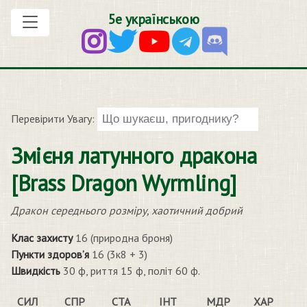
5е українською
Перевірити Увагу:
Змієня латунного дракона
[Brass Dragon Wyrmling]
Дракон середнього розміру, хаотичний добрий
Клас захисту
16 (природна броня)
Пункти здоров’я
16 (3к8 + 3)
Швидкість
30 ф, риття 15 ф, політ 60 ф.
СИЛ
СПР
СТА
ІНТ
МДР
ХАР