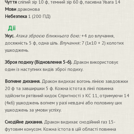
Чуття
сліпий зір 10 ф, темний зір 60 ф, пасивна Увага 14
Мови
драконова
Небезпека
1 (200 ПД)
Дії
Укус.
Атака зброєю ближнього бою:
+4 до влучання,
досяжність 5 ф, одна ціль.
Влучання:
7 (1к10 + 2) колотих
ушкоджень.
Зброя подиху (Відновлення 5-6).
Дракон використовує
один із наступних видів зброї подиху.
Вогняне дихання.
Дракон видихає вогонь лінією завдовжки
20 ф та завширшки 5 ф. Кожна істота в лінії повинна
здійснити рятівний кидок Спритності з КС 11, отримуючи 14
(4к6) ушкоджень вогнем у разі невдачі або половину цих
ушкоджень за умови успіху.
Снодійне дихання.
Дракон видихає снодійний газ 15-
футовим конусом. Кожна істота в цій області повинна