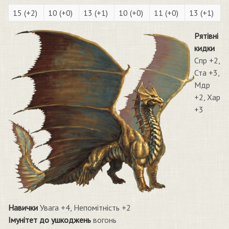
15 (+2)
10 (+0)
13 (+1)
10 (+0)
11 (+0)
13 (+1)
Рятівні
кидки
Спр +2,
Ста +3,
Мдр
+2, Хар
+3
Навички
Увага +4, Непомітність +2
Імунітет до ушкоджень
вогонь