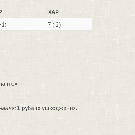
Р
ХАР
+1)
7 (-2)
на нюх.
чання:
1 рубане ушкодження.