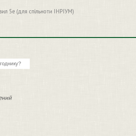
вил 5e (для спільноти ІНРІУМ)
чений