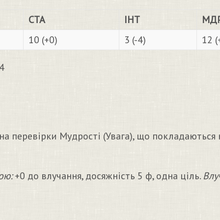
СТА
ІНТ
МД
10 (+0)
3 (-4)
12 (
4
на перевірки Мудрості (Увага), що покладаються 
ою:
+0 до влучання, досяжність 5 ф, одна ціль.
Влу