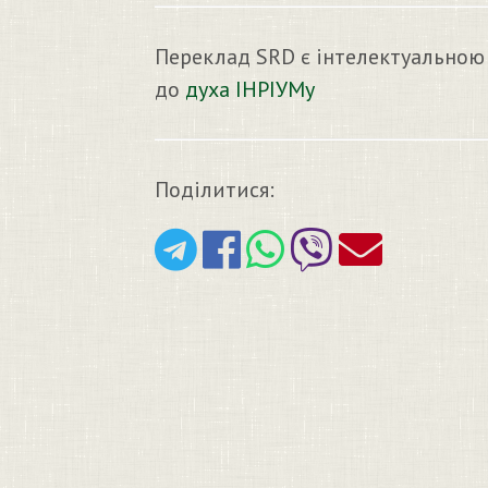
Переклад SRD є інтелектуальною
до
духа ІНРІУМу
Поділитися: