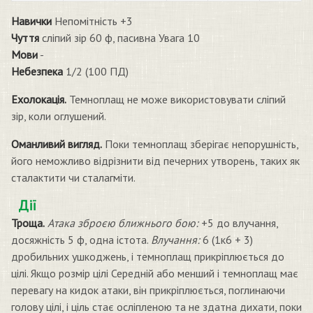
Навички
Непомітність +3
Чуття
сліпий зір 60 ф, пасивна Увага 10
Мови
-
Небезпека
1/2 (100 ПД)
Ехолокація.
Темноплащ не може використовувати сліпий
зір, коли оглушений.
Оманливий вигляд.
Поки темноплащ зберігає непорушність,
його неможливо відрізнити від печерних утворень, таких як
сталактити чи сталагміти.
Дії
Троща.
Атака зброєю ближнього бою:
+5 до влучання,
досяжність 5 ф, одна істота.
Влучання:
6 (1к6 + 3)
дробильних ушкоджень, і темноплащ прикріплюється до
цілі. Якщо розмір цілі Середній або менший і темноплащ має
перевагу на кидок атаки, він прикріплюється, поглинаючи
голову цілі, і ціль стає осліпленою та не здатна дихати, поки