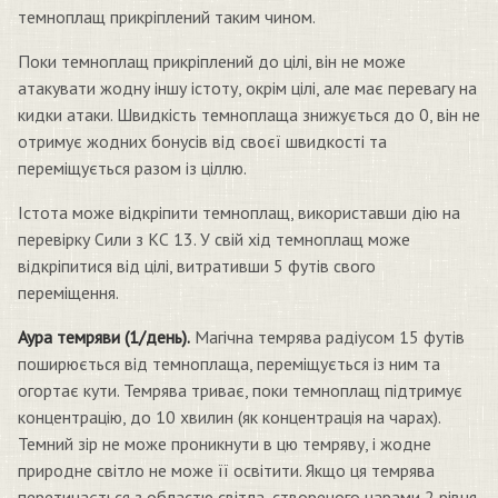
темноплащ прикріплений таким чином.
Поки темноплащ прикріплений до цілі, він не може
атакувати жодну іншу істоту, окрім цілі, але має перевагу на
кидки атаки. Швидкість темноплаща знижується до 0, він не
отримує жодних бонусів від своєї швидкості та
переміщується разом із ціллю.
Істота може відкріпити темноплащ, використавши дію на
перевірку Сили з КС 13. У свій хід темноплащ може
відкріпитися від цілі, витративши 5 футів свого
переміщення.
Аура темряви (1/день).
Магічна темрява радіусом 15 футів
поширюється від темноплаща, переміщується із ним та
огортає кути. Темрява триває, поки темноплащ підтримує
концентрацію, до 10 хвилин (як концентрація на чарах).
Темний зір не може проникнути в цю темряву, і жодне
природне світло не може її освітити. Якщо ця темрява
перетинається з областю світла, створеного чарами 2 рівня