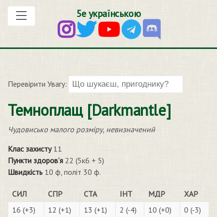
5е українською
Перевірити Увагу:
Темноплащ [Darkmantle]
Чудовисько малого розміру, невизначений
Клас захисту
11
Пункти здоров’я
22 (5к6 + 5)
Швидкість
10 ф, політ 30 ф.
СИЛ
СПР
СТА
ІНТ
МДР
ХАР
16 (+3)
12 (+1)
13 (+1)
2 (-4)
10 (+0)
0 (-3)