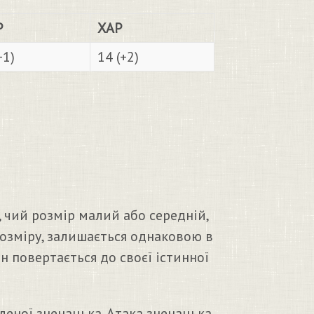
Р
ХАР
+1)
14 (+2)
 чий розмір малий або середній,
 розміру, залишається однаковою в
ін повертається до своєї істинної
леної зненацька. Атака зненацька.