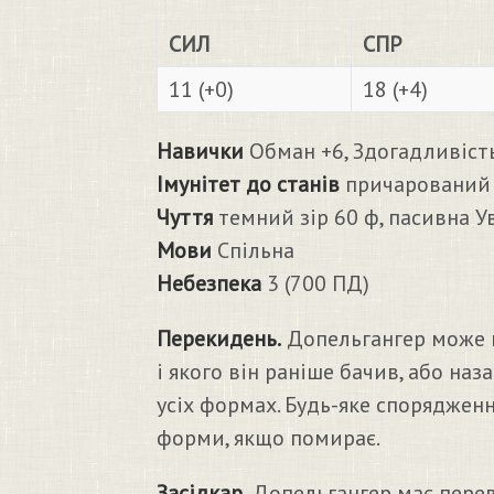
СИЛ
СПР
11 (+0)
18 (+4)
Навички
Обман +6, Здогадливіст
Імунітет до станів
причарований
Чуття
темний зір 60 ф, пасивна У
Мови
Спільна
Небезпека
3 (700 ПД)
Перекидень.
Допельгангер може в
і якого він раніше бачив, або на
усіх формах. Будь-яке спорядження
форми, якщо помирає.
Засідкар.
Допельгангер має перева