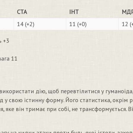
СТА
ІНТ
МД
14 (+2)
11 (+0)
12 (
ь +3
вага 11
икористати дію, щоб перевтілитися у гуманоїда,
зад у свою істинну форму. Його статистика, окрім
, яке він тримає при собі, не трансформується. В
гу на кидки атаки проти будь-якої істоти, захоп