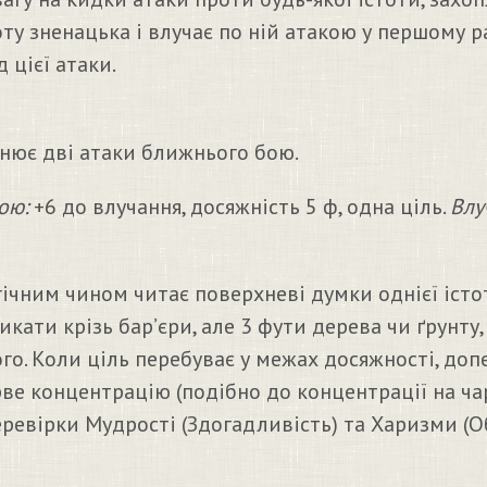
ту зненацька і влучає по ній атакою у першому р
 цієї атаки.
нює дві атаки ближнього бою.
ою:
+6 до влучання, досяжність 5 ф, одна ціль.
Влу
чним чином читає поверхневі думки однієї істот
икати крізь бар’єри, але 3 фути дерева чи ґрунт
го. Коли ціль перебуває у межах досяжності, д
рве концентрацію (подібно до концентрації на ча
перевірки Мудрості (Здогадливість) та Харизми (О