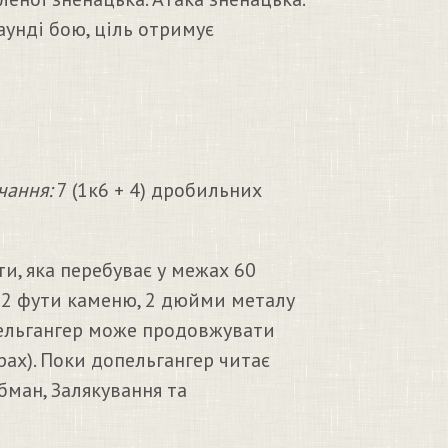
аунді бою, ціль отримує
чання:
7 (1к6 + 4) дробильних
и, яка перебуває у межах 60
у, 2 фути каменю, 2 дюйми металу
опельгангер може продовжувати
рах). Поки допельгангер читає
бман, Залякування та