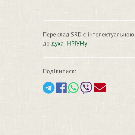
Переклад SRD є інтелектуальною
до
духа ІНРІУМу
Поділитися: