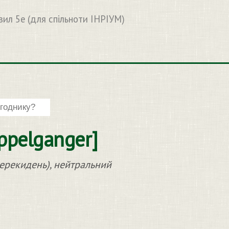
вил 5e (для спільноти ІНРІУМ)
ppelganger]
ерекидень), нейтральний