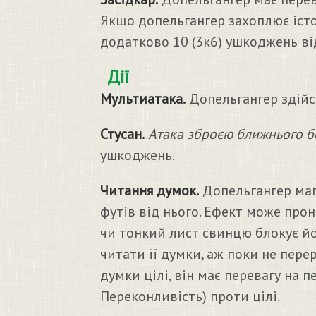
Якщо допельгангер захоплює істо
додатково 10 (3к6) ушкоджень від
Дії
Мультиатака.
Допельгангер здійс
Стусан.
Атака зброєю ближнього б
ушкоджень.
Читання думок.
Допельгангер магі
футів від нього. Ефект може прон
чи тонкий лист свинцю блокує йо
читати її думки, аж поки не пере
думки цілі, він має перевагу на 
Переконливість) проти цілі.