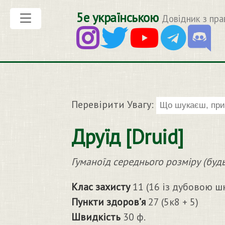
5е українською
Довідник з пра
Перевірити Увагу:
Друїд [Druid]
Гуманоїд середнього розміру (будь-
Клас захисту
11 (16 із дубовою ш
Пункти здоров’я
27 (5к8 + 5)
Швидкість
30 ф.