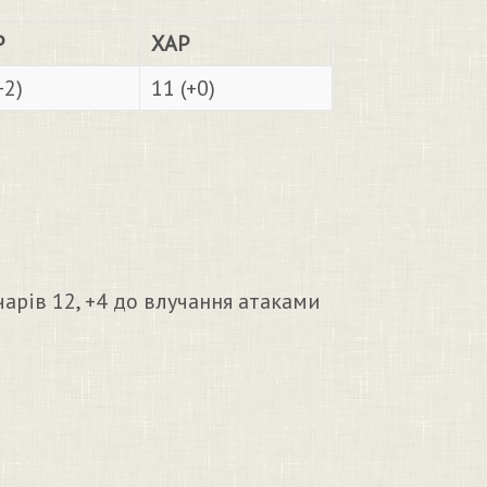
Р
ХАР
+2)
11 (+0)
чарів 12, +4 до влучання атаками