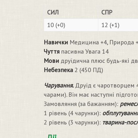
СИЛ
СПР
10 (+0)
12 (+1)
Навички
Медицина +4, Природа +3
Чуття
пасивна Увага 14
Мови
друїдична плюс будь-які дв
Небезпека
2 (450 ПД)
Чарування.
Друїд є чаротворцем 4 
чарами). Він має наступні підгото
Замовляння (за бажанням):
ремесл
1 рівень (4 чарунки):
обплутування
2 рівень (3 чарунки):
тварина-посл
Дії