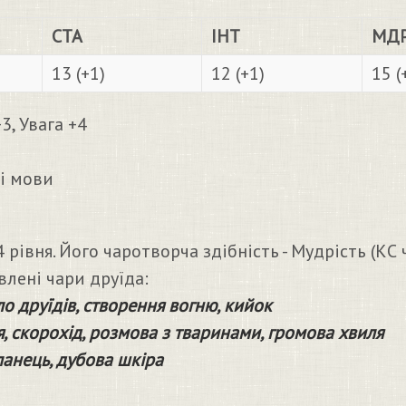
СТА
ІНТ
МД
13 (+1)
12 (+1)
15 (
, Увага +4
і мови
рівня. Його чаротворча здібність - Мудрість (КС 
влені чари друїда:
о друїдів, створення вогню, кийок
, скорохід, розмова з тваринами, громова хвиля
анець, дубова шкіра