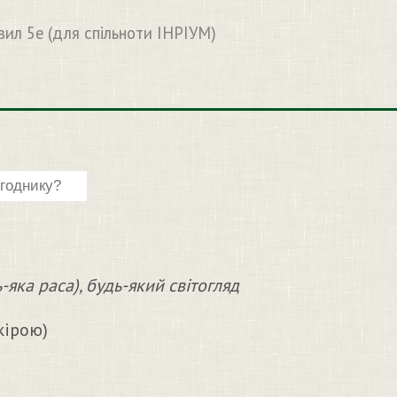
вил 5e (для спільноти ІНРІУМ)
яка раса), будь-який світогляд
кірою)