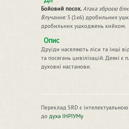
Бойовий посох.
Атака зброєю бли
Влучання:
3 (1к6) дробильних ушк
дробильних ушкоджень кийком.
Опис
Друїди населяють ліси та інші в
та посягань цивілізацій. Деякі 
духовні настанови.
Переклад SRD є інтелектуальною
до
духа ІНРІУМу