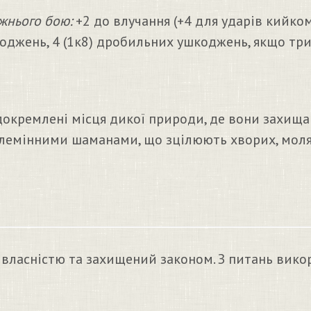
жнього бою:
+2 до влучання (+4 для ударів кийком)
оджень, 4 (1к8) дробильних ушкоджень, якщо трим
ідокремлені місця дикої природи, де вони захищ
є племінними шаманами, що зцілюють хворих, моля
 власністю та захищений законом. З питань вико