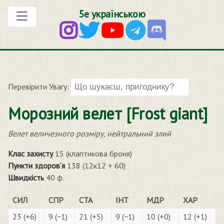
5е українською
Перевірити Увагу:
Морозний велет [Frost giant]
Велет величезного розміру, нейтральний злий
Клас захисту
15 (клаптикова броня)
Пункти здоров’я
138 (12к12 + 60)
Швидкість
40 ф.
СИЛ
СПР
СТА
ІНТ
МДР
ХАР
23 (+6)
9 (−1)
21 (+5)
9 (−1)
10 (+0)
12 (+1)