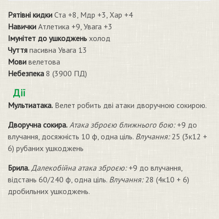
Рятівні кидки
Ста +8, Мдр +3, Хар +4
Навички
Атлетика +9, Увага +3
Імунітет до ушкоджень
холод
Чуття
пасивна Увага 13
Мови
велетова
Небезпека
8 (3900 ПД)
Дії
Мультиатака.
Велет робить дві атаки дворучною сокирою.
Дворучна сокира.
Атака зброєю ближнього бою:
+9 до
влучання, досяжність 10 ф, одна ціль.
Влучання:
25 (3к12 +
6) рубаних ушкоджень
Брила.
Далекобійна атака зброєю:
+9 до влучання,
відстань 60/240 ф, одна ціль.
Влучання:
28 (4к10 + 6)
дробильних ушкоджень.