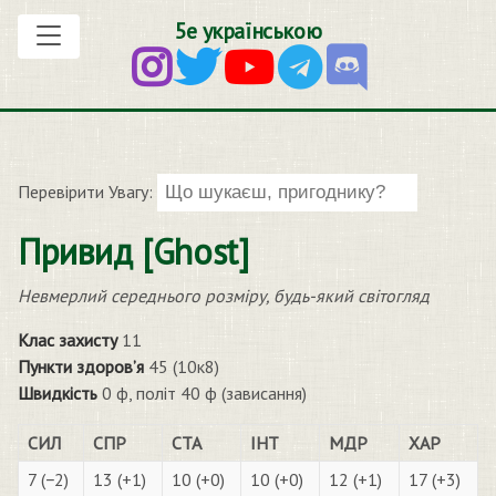
5е українською
Перевірити Увагу:
Привид [Ghost]
Невмерлий середнього розміру, будь-який світогляд
Клас захисту
11
Пункти здоров’я
45 (10к8)
Швидкість
0 ф, політ 40 ф (зависання)
СИЛ
СПР
СТА
ІНТ
МДР
ХАР
7 (−2)
13 (+1)
10 (+0)
10 (+0)
12 (+1)
17 (+3)