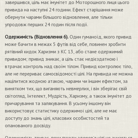
завершився, ціль має імунітет до Моторошного лиця цього
привида на наступні 24 години. Ефект старішання може
обернути чарами більшого відновлення, але тільки
упродовж перших 24 годин після події.
Одержимість (Відновлення 6).
Один гуманоїд, якого привид
може бачити в межах 5 футів від себе, повинен зробити
рятівний кидок Харизми з КС 13, або стане одержимий
привидом; привид зникає, а ціль стає недієздатною і
втрачає контроль над своїм тілом. Привид контролює тіло,
але не перериває самосвідомості цілі. На привида не можна
націлитися жодною атакою, чарами чи іншим ефектом, за
винятком тих, що виганяють невмерлих, і він зберігає свій
світогляд, Інтелект, Мудрість, Харизму, а також імунітет до
причарування та залякування. В усьому іншому він
використовує статистику одержимої цілі, але не має
доступу до знань цілі, класових особистостей та
опанованого досвіду.
Одержимість триває, поки пункти здоров’я цілі не знизяться