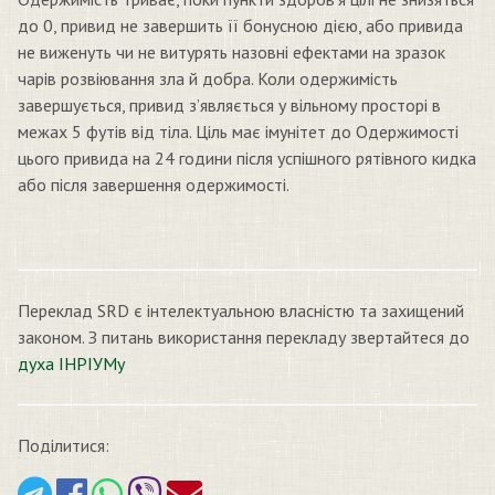
до 0, привид не завершить її бонусною дією, або привида
не виженуть чи не витурять назовні ефектами на зразок
чарів розвіювання зла й добра. Коли одержимість
завершується, привид з’являється у вільному просторі в
межах 5 футів від тіла. Ціль має імунітет до Одержимості
цього привида на 24 години після успішного рятівного кидка
або після завершення одержимості.
Переклад SRD є інтелектуальною власністю та захищений
законом. З питань використання перекладу звертайтеся до
духа ІНРІУМу
Поділитися: