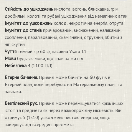
Стійкість до ушкоджень
кислота, вогонь, блискавка, грім;
дробильні, колоті та рубані ушкодження від немагічних атак
Імунітет до ушкоджень
холод, некротична енергія, отрута
Імунітет до станів
причарований, виснажений, наляканий,
схоплений, паралізований, скам’янілий, отруєний, збитий з
ніг, скутий
Чуття
темний зір 60 ф, пасивна Увага 11
Мови
будь-які мови, що знав за життя
Небезпека
4 (1100 ПД)
Етерне бачення.
Привид може бачити на 60 футів в
Етерний план, коли перебуває на Матеріальному плані, та
навпаки.
Безтілесний рух.
Привид може переміщуватися крізь інших
істот та предмети як через важкопрохідну місцевість. Він
отримує 5 (1к10) ушкоджень чистою енергією, якщо
завершує хід всередині предмета.