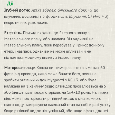
Дії
Згубний дотик.
Атака зброєю ближнього бою:
+5 до
влучання, досяжність 5 ф, одна ціль.
Влучання:
17 (4к6 + 3)
некротичних ушкоджень.
Етерність.
Привид входить до Етерного плану з
Матеріального плану, або навпаки. Він видимий на
Матеріальному плану, поки перебуває у Прикордонному
етері, і навпаки, однак він не може впливати й не
піддається жодному впливу з іншого плану.
Моторошне лице.
Кожна не-невмерла істота в межах 60
футів від привида, якщо може бачити його, повинна
зробити рятівний кидок Мудрості з КС 13, або буде
налякана на 1 хвилину. Якщо ряткидок провалюється на 5
або більше, ціль також старішає на 1к4х10 років. Налякана
ціль може повторювати рятівний кидок в кінці кожного
свого ходу, завершуючи наляканий стан на собі в разі успіху.
Якщо рятівний кидок цілі успішний, або якщо ефект для неї