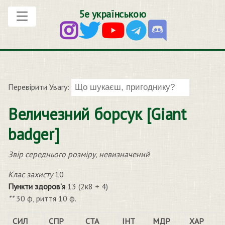
5е українською
Перевірити Увагу:
Величезний борсук [Giant
badger]
Звір середнього розміру, невизначений
Клас захисту
10
Пункти здоров’я
13 (2к8 + 4)
**
30 ф, риття 10 ф.
СИЛ
СПР
СТА
ІНТ
МДР
ХАР