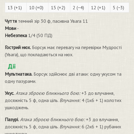
13 (+1)
10 (+0)
15 (+2)
2 (−4)
12 (+1)
5 (−3)
Чуття
темний зір 30 ф, пасивна Увага 11
Мови
-
Небезпека
1/4 (50 ПД)
Гострий нюх.
Борсук має перевагу на перевірки Мудрості
(Увага), що покладаються на нюх.
Дії
Мультиатака.
Борсук здійснює дві атаки: одну укусом та
одну пазурами.
Укус.
Атака зброєю ближнього бою:
+3 до влучання,
досяжність 5 ф, одна ціль.
Влучання:
4 (1к6 + 1) колотих
ушкоджень.
Пазурі.
Атака зброєю ближнього бою:
+3 до влучання,
досяжність 5 ф, одна ціль.
Влучання:
6 (2к6 + 1) рубаних
ушкоджень.