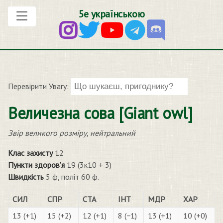
5е українською
Перевірити Увагу:
Величезна сова [Giant owl]
Звір великого розміру, нейтральний
Клас захисту
12
Пункти здоров’я
19 (3к10 + 3)
Швидкість
5 ф, політ 60 ф.
СИЛ
СПР
СТА
ІНТ
МДР
ХАР
13 (+1)
15 (+2)
12 (+1)
8 (−1)
13 (+1)
10 (+0)