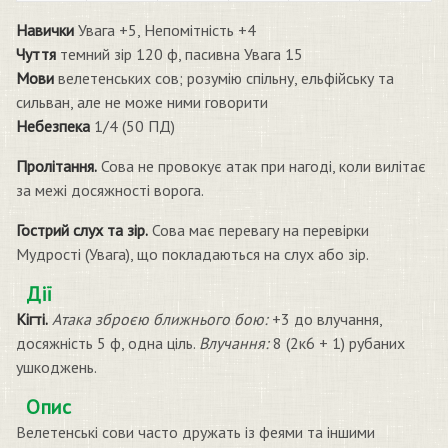
Навички
Увага +5, Непомітність +4
Чуття
темний зір 120 ф, пасивна Увага 15
Мови
велетенських сов; розумію спільну, ельфійську та
сильван, але не може ними говорити
Небезпека
1/4 (50 ПД)
Пролітання.
Сова не провокує атак при нагоді, коли вилітає
за межі досяжності ворога.
Гострий слух та зір.
Сова має перевагу на перевірки
Мудрості (Увага), що покладаються на слух або зір.
Дії
Кігті.
Атака зброєю ближнього бою:
+3 до влучання,
досяжність 5 ф, одна ціль.
Влучання:
8 (2к6 + 1) рубаних
ушкоджень.
Опис
Велетенські сови часто дружать із феями та іншими