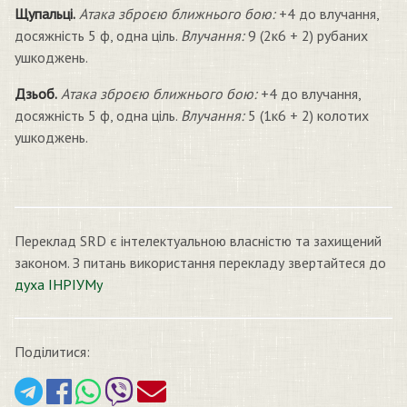
Щупальці.
Атака зброєю ближнього бою:
+4 до влучання,
досяжність 5 ф, одна ціль.
Влучання:
9 (2к6 + 2) рубаних
ушкоджень.
Дзьоб.
Атака зброєю ближнього бою:
+4 до влучання,
досяжність 5 ф, одна ціль.
Влучання:
5 (1к6 + 2) колотих
ушкоджень.
Переклад SRD є інтелектуальною власністю та захищений
законом. З питань використання перекладу звертайтеся до
духа ІНРІУМу
Поділитися: