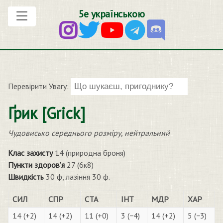
5е українською
Перевірити Увагу:
Ґрик [Grick]
Чудовисько середнього розміру, нейтральний
Клас захисту
14 (природна броня)
Пункти здоров’я
27 (6к8)
Швидкість
30 ф, лазіння 30 ф.
СИЛ
СПР
СТА
ІНТ
МДР
ХАР
14 (+2)
14 (+2)
11 (+0)
3 (−4)
14 (+2)
5 (−3)