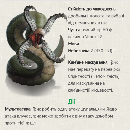
Стійкість до ушкоджень
дробильні, колота та рубані
від немагічних атак
Чуття
темний зір 60 ф,
пасивна Увага 12
Мови
-
Небезпека
2 (450 ПД)
Кам’яне маскування.
Ґрик
має перевагу на перевірки
Спритності (Непомітність)
для маскування на
кам’янистій місцевості.
Дії
Мультиатака.
Ґрик робить одну атаку щупальцями. Якщо
атака влучає, ґрик може зробити одну атаку дзьобом
проти тієї ж цілі.