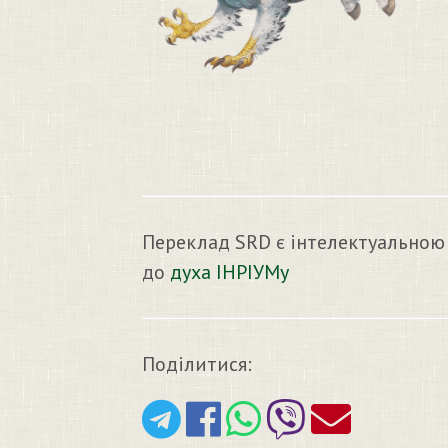
Переклад SRD є інтелектуальною
до
духа ІНРІУМу
Поділитися: