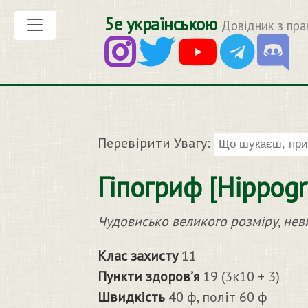
5е українською
Довідник з пра
Перевірити Увагу:
Гіпогриф [Hippogri
Чудовисько великого розміру, не
Клас захисту
11
Пункти здоров’я
19 (3к10 + 3)
Швидкість
40 ф, політ 60 ф