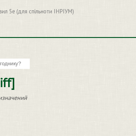
вил 5e (для спільноти ІНРІУМ)
ff]
визначений