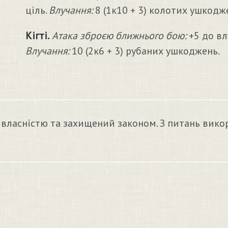
ціль.
Влучання:
8 (1к10 + 3) колотих ушкодж
Кігті.
Атака зброєю ближнього бою:
+5 до вл
Влучання:
10 (2к6 + 3) рубаних ушкоджень.
 власністю та захищений законом. З питань вико