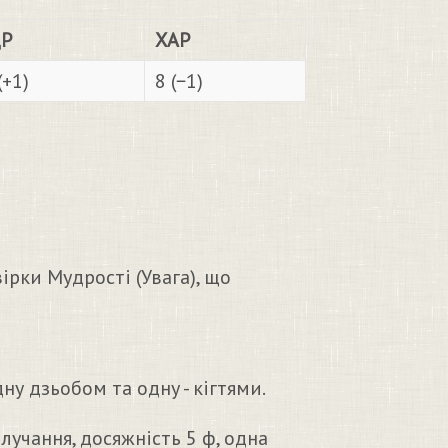
Р
ХАР
(+1)
8 (−1)
ірки Мудрості (Увага), що
ну дзьобом та одну - кігтями.
лучання, досяжність 5 ф, одна