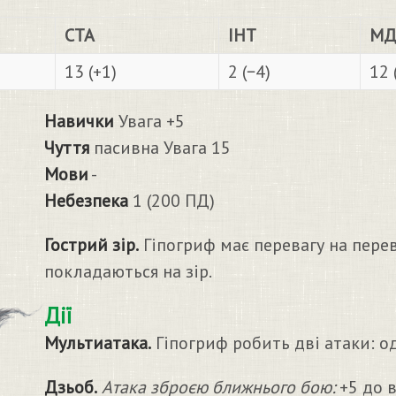
СТА
ІНТ
МД
13 (+1)
2 (−4)
12 
Навички
Увага +5
Чуття
пасивна Увага 15
Мови
-
Небезпека
1 (200 ПД)
Гострий зір.
Гіпогриф має перевагу на перев
покладаються на зір.
Дії
Мультиатака.
Гіпогриф робить дві атаки: од
Дзьоб.
Атака зброєю ближнього бою:
+5 до в