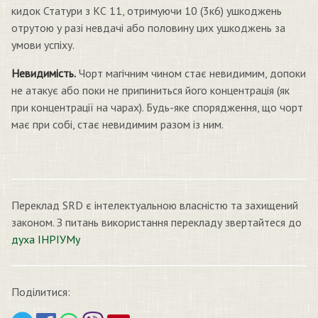
кидок Статури з КС 11, отримуючи 10 (3к6) ушкоджень
отрутою у разі невдачі або половину цих ушкоджень за
умови успіху.
Невидимість.
Чорт магічним чином стає невидимим, допоки
не атакує або поки не припиниться його концентрація (як
при концентрації на чарах). Будь-яке спорядження, що чорт
має при собі, стає невидимим разом із ним.
Переклад SRD є інтелектуальною власністю та захищений
законом. З питань використання перекладу звертайтеся до
духа ІНРІУМу
Поділитися: