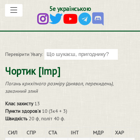
5е українською
Перевірити Увагу:
Чортик [Imp]
Погань крихітного розміру (диявол, перекидень),
законний злий
Клас захисту
13
Пункти здоров’я
10 (3к4 + 3)
Швидкість
20 ф, політ 40 ф.
СИЛ
СПР
СТА
ІНТ
МДР
ХАР