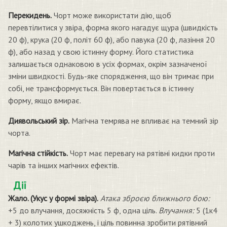
Перекидень.
Чорт може використати дію, щоб
перевтілитися у звіра, форма якого нагадує щура (швидкість
20 ф), крука (20 ф, політ 60 ф), або павука (20 ф, лазіння 20
ф), або назад у свою істинну форму. Його статистика
залишається однаковою в усіх формах, окрім зазначеної
зміни швидкості. Будь-яке спорядження, що він тримає при
собі, не трансформується. Він повертається в істинну
форму, якщо вмирає.
Диявольський зір.
Магічна темрява не впливає на темний зір
чорта.
Магічна стійкість.
Чорт має перевагу на рятівні кидки проти
чарів та інших магічних ефектів.
Дії
Жало. (Укус у формі звіра).
Атака зброєю ближнього бою:
+5 до влучання, досяжність 5 ф, одна ціль.
Влучання:
5 (1к4
+ 3) колотих ушкоджень, і ціль повинна зробити рятівний