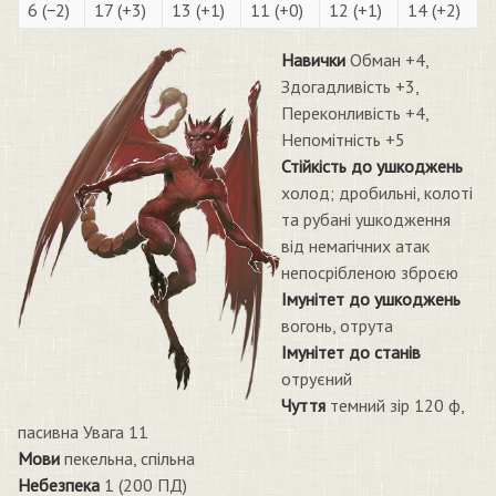
6 (−2)
17 (+3)
13 (+1)
11 (+0)
12 (+1)
14 (+2)
Навички
Обман +4,
Здогадливість +3,
Переконливість +4,
Непомітність +5
Стійкість до ушкоджень
холод; дробильні, колоті
та рубані ушкодження
від немагічних атак
непосрібленою зброєю
Імунітет до ушкоджень
вогонь, отрута
Імунітет до станів
отруєний
Чуття
темний зір 120 ф,
пасивна Увага 11
Мови
пекельна, спільна
Небезпека
1 (200 ПД)