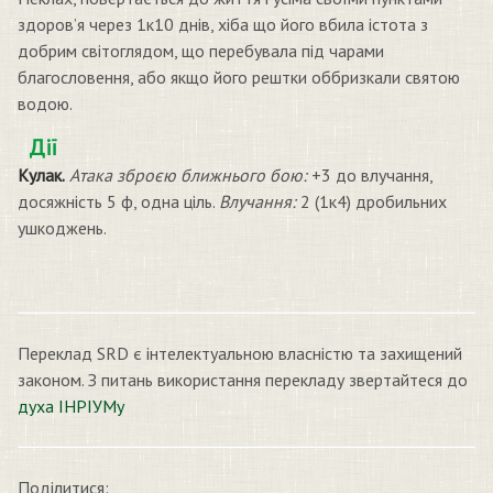
здоров’я через 1к10 днів, хіба що його вбила істота з
добрим світоглядом, що перебувала під чарами
благословення, або якщо його рештки оббризкали святою
водою.
Дії
Кулак.
Атака зброєю ближнього бою:
+3 до влучання,
досяжність 5 ф, одна ціль.
Влучання:
2 (1к4) дробильних
ушкоджень.
Переклад SRD є інтелектуальною власністю та захищений
законом. З питань використання перекладу звертайтеся до
духа ІНРІУМу
Поділитися: