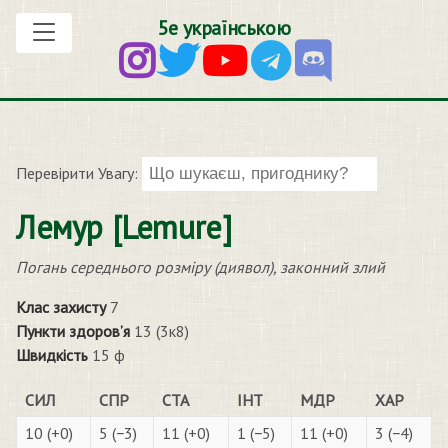
5е українською
Перевірити Увагу:
Лемур [Lemure]
Погань середнього розміру (диявол), законний злий
Клас захисту
7
Пункти здоров’я
13 (3к8)
Швидкість
15 ф
СИЛ
СПР
СТА
ІНТ
МДР
ХАР
10 (+0)
5 (−3)
11 (+0)
1 (−5)
11 (+0)
3 (−4)