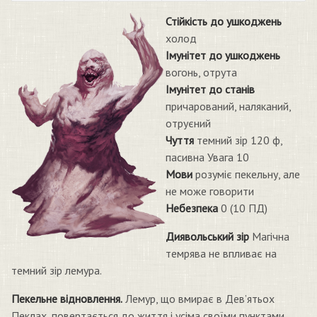
Стійкість до ушкоджень
холод
Імунітет до ушкоджень
вогонь, отрута
Імунітет до станів
причарований, наляканий,
отруєний
Чуття
темний зір 120 ф,
пасивна Увага 10
Мови
розуміє пекельну, але
не може говорити
Небезпека
0 (10 ПД)
Диявольський зір
Магічна
темрява не впливає на
темний зір лемура.
Пекельне відновлення.
Лемур, що вмирає в Дев’ятьох
Пеклах, повертається до життя і усіма своїми пунктами