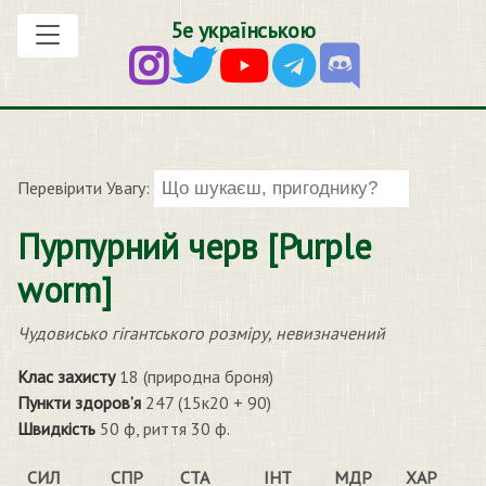
5е українською
Перевірити Увагу:
Пурпурний черв [Purple
worm]
Чудовисько гігантського розміру, невизначений
Клас захисту
18 (природна броня)
Пункти здоров’я
247 (15к20 + 90)
Швидкість
50 ф, риття 30 ф.
СИЛ
СПР
СТА
ІНТ
МДР
ХАР