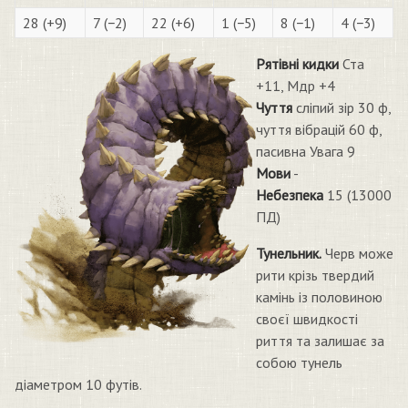
28 (+9)
7 (−2)
22 (+6)
1 (−5)
8 (−1)
4 (−3)
Рятівні кидки
Ста
+11, Мдр +4
Чуття
сліпий зір 30 ф,
чуття вібрацій 60 ф,
пасивна Увага 9
Мови
-
Небезпека
15 (13000
ПД)
Тунельник.
Черв може
рити крізь твердий
камінь із половиною
своєї швидкості
риття та залишає за
собою тунель
діаметром 10 футів.