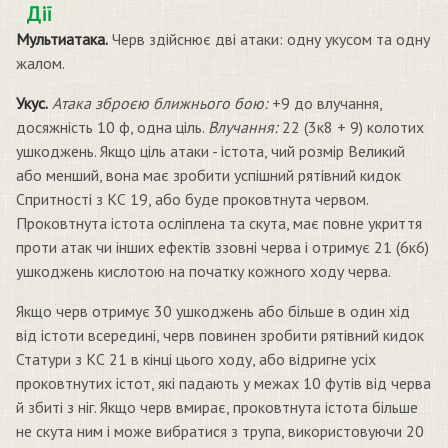
Дії
Мультиатака.
Черв здійснює дві атаки: одну укусом та одну
жалом.
Укус.
Атака зброєю ближнього бою:
+9 до влучання,
досяжність 10 ф, одна ціль.
Влучання:
22 (3к8 + 9) колотих
ушкоджень. Якщо ціль атаки - істота, чий розмір Великий
або менший, вона має зробити успішний рятівний кидок
Спритності з КС 19, або буде проковтнута червом.
Проковтнута істота осліплена та скута, має повне укриття
проти атак чи інших ефектів ззовні черва і отримує 21 (6к6)
ушкоджень кислотою на початку кожного ходу черва.
Якщо черв отримує 30 ушкоджень або більше в один хід
від істоти всередині, черв повинен зробити рятівний кидок
Статури з КС 21 в кінці цього ходу, або відригне усіх
проковтнутих істот, які падають у межах 10 футів від черва
й збиті з ніг. Якщо черв вмирає, проковтнута істота більше
не скута ним і може вибратися з трупа, використовуючи 20