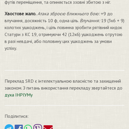
футів переміщення, та опиняється ззовні збитою з ніг.
Хвостове жало.
Атака зброєю ближнього бою:
+9 до
влучання, досяжність 10 ф, одна ціль.
Влучання:
19 (3к6 + 9)
колотих ушкоджень, і ціль повинна зробити рятівний кидок
Статури з КС 19, отримуючи 42 (12к6) ушкоджень отрутою
в разі невдачі, або половину цих ушкоджень за умови
успіху.
Переклад SRD є інтелектуальною власністю та захищений
законом. З питань використання перекладу звертайтеся до
духа ІНРІУМу
Поділитися: