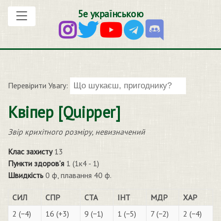
5е українською
Перевірити Увагу:
Квіпер [Quipper]
Звір крихітного розміру, невизначений
Клас захисту
13
Пункти здоров’я
1 (1к4 - 1)
Швидкість
0 ф, плавання 40 ф.
СИЛ
СПР
СТА
ІНТ
МДР
ХАР
2 (−4)
16 (+3)
9 (−1)
1 (−5)
7 (−2)
2 (−4)