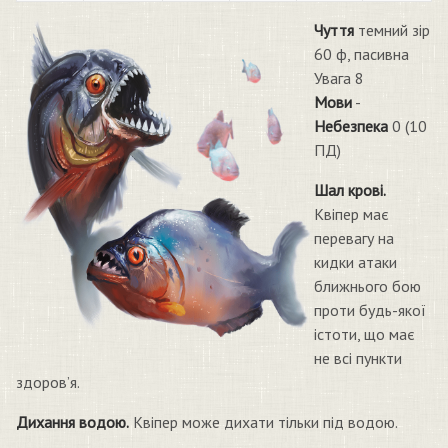
Чуття
темний зір
60 ф, пасивна
Увага 8
Мови
-
Небезпека
0 (10
ПД)
Шал крові.
Квіпер має
перевагу на
кидки атаки
ближнього бою
проти будь-якої
істоти, що має
не всі пункти
здоров’я.
Дихання водою.
Квіпер може дихати тільки під водою.