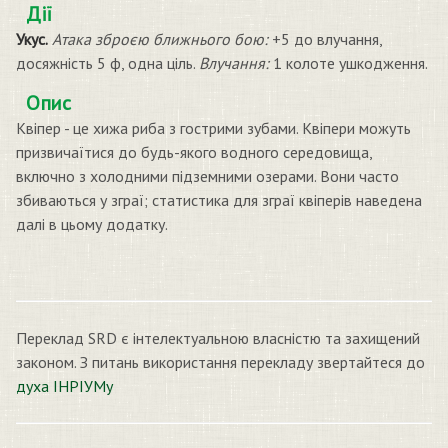
Дії
Укус.
Атака зброєю ближнього бою:
+5 до влучання,
досяжність 5 ф, одна ціль.
Влучання:
1 колоте ушкодження.
Опис
Квіпер - це хижа риба з гострими зубами. Квіпери можуть
призвичаїтися до будь-якого водного середовища,
включно з холодними підземними озерами. Вони часто
збиваються у зграї; статистика для зграї квіперів наведена
далі в цьому додатку.
Переклад SRD є інтелектуальною власністю та захищений
законом. З питань використання перекладу звертайтеся до
духа ІНРІУМу