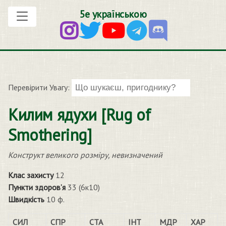
5е українською
Перевірити Увагу:
Килим ядухи [Rug of
Smothering]
Конструкт великого розміру, невизначений
Клас захисту
12
Пункти здоров’я
33 (6к10)
Швидкість
10 ф.
СИЛ
СПР
СТА
ІНТ
МДР
ХАР