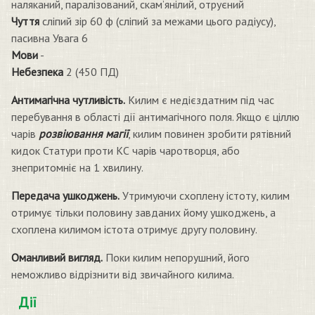
наляканий, паралізований, скам’янілий, отруєний
Чуття
сліпий зір 60 ф (сліпий за межами цього радіусу),
пасивна Увага 6
Мови
-
Небезпека
2 (450 ПД)
Антимагічна чутливість.
Килим є недієздатним під час
перебування в області дії антимагічного поля. Якщо є ціллю
чарів
розвіювання магії
, килим повинен зробити рятівний
кидок Статури проти КС чарів чаротворця, або
знепритомніє на 1 хвилину.
Передача ушкоджень.
Утримуючи схоплену істоту, килим
отримує тільки половину завданих йому ушкоджень, а
схоплена килимом істота отримує другу половину.
Оманливий вигляд.
Поки килим непорушний, його
неможливо відрізнити від звичайного килима.
Дії