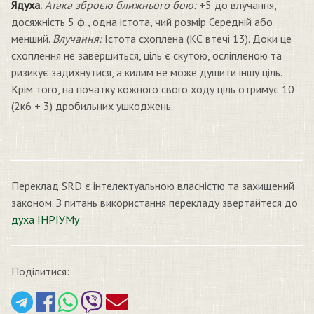
Ядуха.
Атака зброєю ближнього бою:
+5 до влучання,
досяжність 5 ф., одна істота, чий розмір Середній або
менший.
Влучання:
Істота схоплена (КС втечі 13). Доки це
схоплення не завершиться, ціль є скутою, осліпленою та
ризикує задихнутися, а килим не може душити іншу ціль.
Крім того, на початку кожного свого ходу ціль отримує 10
(2к6 + 3) дробильних ушкоджень.
Переклад SRD є інтелектуальною власністю та захищений
законом. З питань використання перекладу звертайтеся до
духа ІНРІУМу
Поділитися: