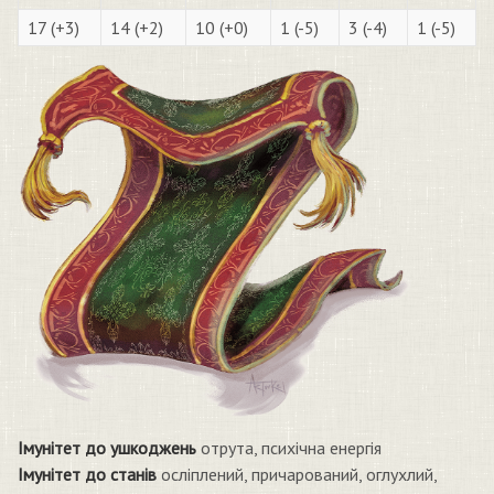
17 (+3)
14 (+2)
10 (+0)
1 (-5)
3 (-4)
1 (-5)
Імунітет до ушкоджень
отрута, психічна енергія
Імунітет до станів
осліплений, причарований, оглухлий,