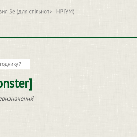
вил 5e (для спільноти ІНРІУМ)
nster]
невизначений
)