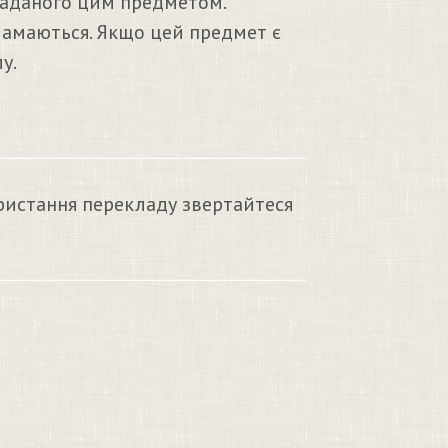
наданого цим предметом.
 ламаються. Якщо цей предмет є
у.
ристання перекладу звертайтеся