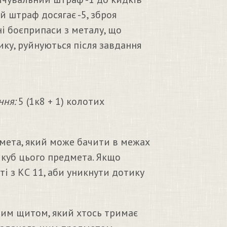
 штраф досягає -5, зброя
ні боєприпаси з металу, що
ку, руйнуються після завдання
ння:
5 (1к8 + 1) колотих
мета, який може бачити в межах
 куб цього предмета. Якщо
і з КС 11, аби уникнути дотику
вим щитом, який хтось тримає