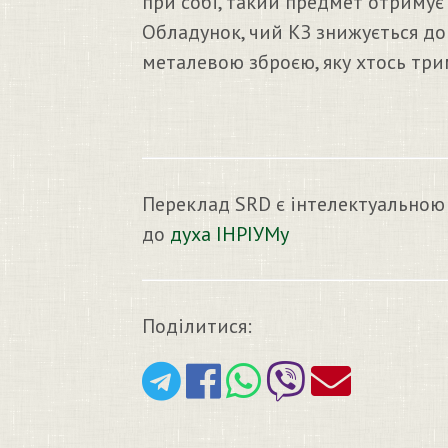
при собі, такий предмет отримує
Обладунок, чий КЗ знижується до 
металевою зброєю, яку хтось трим
Переклад SRD є інтелектуальною
до
духа ІНРІУМу
Поділитися: