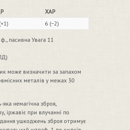
Р
ХАР
(+1)
6 (−2)
ф., пасивна Увага 11
ПД)
ик може визначити за запахом
овмісних металів у межах 30
-яка немагічна зброя,
у, іржавіє при влучанні по
авдання ушкоджень зброя отримує
ичувальний штраф -1 до кидків