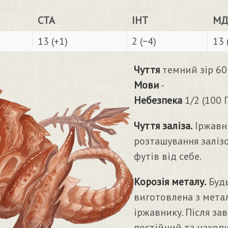
СТА
ІНТ
МД
13 (+1)
2 (−4)
13 
Чуття
темний зір 60 
Мови
-
Небезпека
1/2 (100 
Чуття заліза.
Іржавн
розташування заліз
футів від себе.
Корозія металу.
Будь
виготовлена з метал
іржавнику. Після з
постійний та накоп