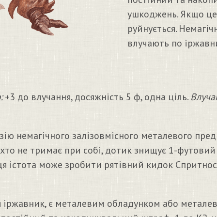
ушкоджень. Якщо цей
руйнується. Немагіч
влучають по іржавни
:
+3 до влучання, досяжність 5 ф, одна ціль.
Влуча
зію немагічного залізовмісного металевого пред
іхто не тримає при собі, дотик знищує 1-футовий
ця істота може зробити рятівний кидок Спритност
я іржавник, є металевим обладунком або метале