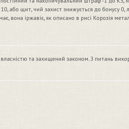
 постійний та накопичувальний штраф -1 до КЗ, 
10, або щит, чий захист знижується до бонусу 0,
ає, вона іржавіє, як описано в рисі Корозія метал
 власністю та захищений законом. З питань вико