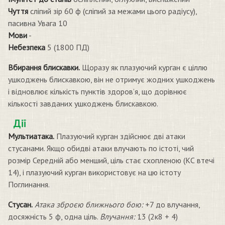
Чуття
сліпий зір 60 ф (сліпий за межами цього радіусу),
пасивна Увага 10
Мови
-
Небезпека
5 (1800 ПД)
Вбирання блискавки.
Щоразу як плазуючий курган є ціллю
ушкоджень блискавкою, він не отримує жодних ушкоджень
і відновлює кількість пунктів здоров’я, що дорівнює
кількості завданих ушкоджень блискавкою.
Дії
Мультиатака.
Плазуючий курган здійснює дві атаки
стусанами. Якщо обидві атаки влучають по істоті, чий
розмір Середній або менший, ціль стає схопленою (КС втечі
14), і плазуючий курган використовує на цю істоту
Поглинання.
Стусан.
Атака зброєю ближнього бою:
+7 до влучання,
досяжність 5 ф, одна ціль.
Влучання:
13 (2к8 + 4)