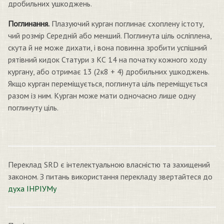
дробильних ушкоджень.
Поглинання.
Плазуючий курган поглинає схоплену істоту,
чий розмір Середній або менший. Поглинута ціль осліплена,
скута й не може дихати, і вона повинна зробити успішний
рятівний кидок Статури з КС 14 на початку кожного ходу
кургану, або отримає 13 (2к8 + 4) дробильних ушкоджень.
Якщо курган переміщується, поглинута ціль переміщується
разом із ним. Курган може мати одночасно лише одну
поглинуту ціль.
Переклад SRD є інтелектуальною власністю та захищений
законом. З питань використання перекладу звертайтеся до
духа ІНРІУМу