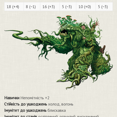
18 (+4)
8 (−1)
16 (+3)
5 (−3)
10 (+0)
5 (−3)
Навички
Непомітність +2
Стійкість до ушкоджень
холод, вогонь
Імунітет до ушкоджень
блискавка
Імунітет до станів
осліплений, оглухлий, виснажений