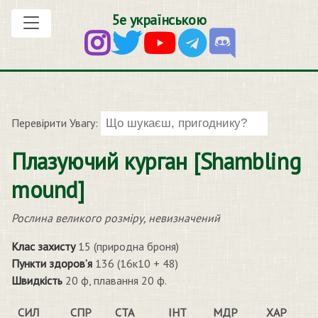
5е українською
Перевірити Увагу:
Плазуючий курган [Shambling
mound]
Рослина великого розміру, невизначений
Клас захисту
15 (природна броня)
Пункти здоров’я
136 (16к10 + 48)
Швидкість
20 ф, плавання 20 ф.
СИЛ
СПР
СТА
ІНТ
МДР
ХАР