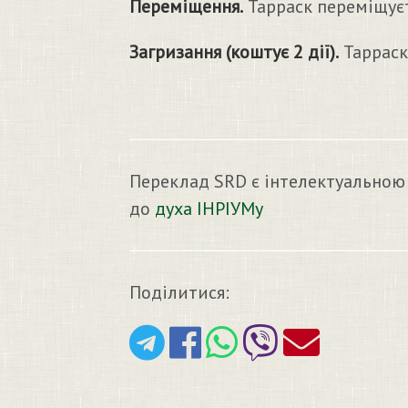
Переміщення.
Тарраск переміщуєт
Загризання (коштує 2 дії).
Тарраск
Переклад SRD є інтелектуальною
до
духа ІНРІУМу
Поділитися: