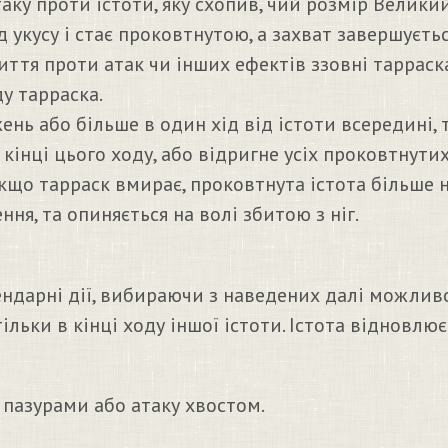
аку проти істоти, яку схопив, чий розмір Велики
 укусу і стає проковтнутою, а захват завершуєтьс
риття проти атак чи інших ефектів ззовні тарраск
у тарраска.
нь або більше в один хід від істоти всередині,
кінці цього ходу, або відригне усіх проковтнутих
 Якщо тарраск вмирає, проковтнута істота більше н
я, та опиняється на волі збитою з ніг.
ндарні дії, вибираючи з наведених далі можливо
ільки в кінці ходу іншої істоти. Істота відновлює
 пазурами або атаку хвостом.