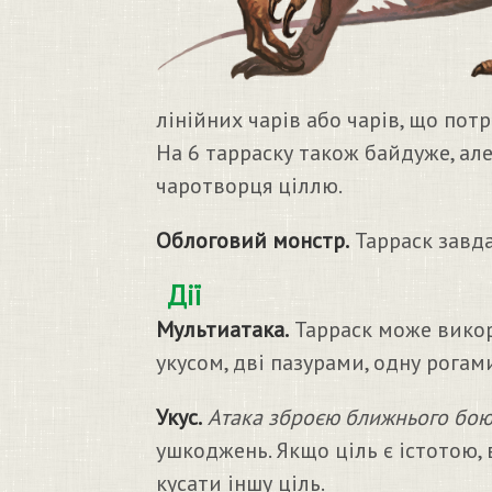
лінійних чарів або чарів, що пот
На 6 тарраску також байдуже, ал
чаротворця ціллю.
Облоговий монстр.
Тарраск завд
Дії
Мультиатака.
Тарраск може викори
укусом, дві пазурами, одну рогам
Укус.
Атака зброєю ближнього бою
ушкоджень. Якщо ціль є істотою, в
кусати іншу ціль.