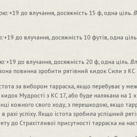
ою:
+19 до влучання, досяжність 15 ф, одна ціль.
В
:
+19 до влучання, досяжність 10 футів, одна ціль
ю:
+19 до влучання, досяжність 20 ф, одна ціль.
Вл
вона повинна зробити рятівний кидок Сили з КС 20
тота за вибором тарраска, якщо перебуває у межа
кидок Мудрості з КС 17, або буде налякана на 1 
нці кожного свого ходу, з перешкодою, якщо тарр
 в разі успіху. Якщо істота зробила успішний рят
тету до Страхітливої присутності тарраска на нас