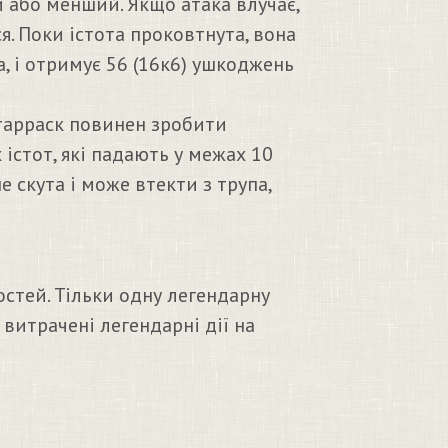
й або менший. Якщо атака влучає,
я. Поки істота проковтнута, вона
а, і отримує 56 (16к6) ушкоджень
 тарраск повинен зробити
 істот, які падають у межах 10
е скута і може втекти з трупа,
стей. Тільки одну легендарну
 витрачені легендарні дії на