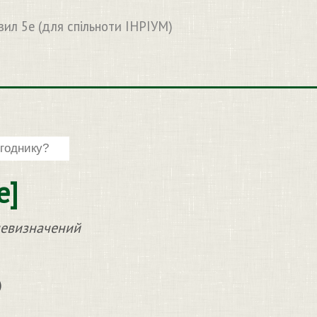
вил 5e (для спільноти ІНРІУМ)
e]
 невизначений
)
)