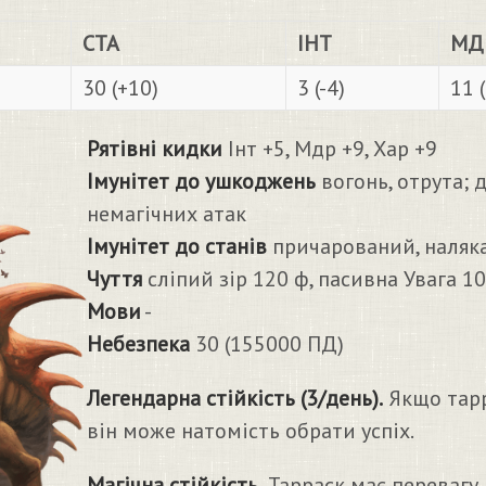
СТА
ІНТ
МД
30 (+10)
3 (-4)
11 
Рятівні кидки
Інт +5, Мдр +9, Хар +9
Імунітет до ушкоджень
вогонь, отрута; д
немагічних атак
Імунітет до станів
причарований, наляка
Чуття
сліпий зір 120 ф, пасивна Увага 1
Мови
-
Небезпека
30 (155000 ПД)
Легендарна стійкість (3/день).
Якщо тарр
він може натомість обрати успіх.
Магічна стійкість.
Тарраск має перевагу 