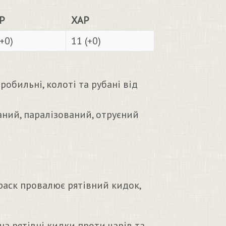
Р
ХАР
(+0)
11 (+0)
робильні, колоті та рубані від
ний, паралізований, отруєний
0
аск провалює рятівний кидок,
на рятівні кидки проти чарів та