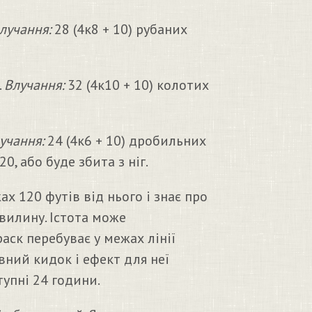
лучання:
28 (4к8 + 10) рубаних
.
Влучання:
32 (4к10 + 10) колотих
учання:
24 (4к6 + 10) дробильних
, або буде збита з ніг.
х 120 футів від нього і знає про
хвилину. Істота може
аск перебуває у межах лінії
івний кидок і ефект для неї
тупні 24 години.