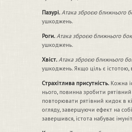
Пазурі.
Атака зброєю ближнього б
ушкоджень.
Роги.
Атака зброєю ближнього бою
ушкоджень.
Хвіст.
Атака зброєю ближнього бо
ушкоджень. Якщо ціль є істотою, 
Страхітлива присутність.
Кожна іс
нього, повинна зробити рятівний 
повторювати рятівний кидок в кі
огляду, завершуючи ефект на собі
завершився, істота набуває імуні