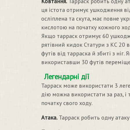
Ковтання.
Тарраск робить одну ат
ця істота отримує ушкодження від
осліплена та скута, має повне ук
кислотою на початку кожного ход
Якщо тарраск отримує 60 ушкодже
рятівний кидок Статури з КС 20 в 
футів від тарраска й збиті з ніг.
використавши 30 футів переміщенн
Легендарні дії
Тарраск може використати 3 леге
дію можна використати за раз, і т
початку свого ходу.
Атака.
Тарраск робить одну атаку