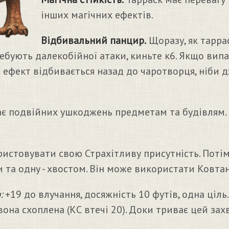
інших магічних ефектів.
Відбивальний панцир.
Щоразу, як тарра
ребують далекобійної атаки, киньте к6. Якщо випа
е ефект відбивається назад до чаротворця, ніби 
ає подвійних ушкоджень предметам та будівлям.
стовувати свою Страхітливу присутність. Потім 
и та одну - хвостом. Він може використати Ковтан
:
+19 до влучання, досяжність 10 футів, одна ціль
она схоплена (КС втечі 20). Доки триває цей захв