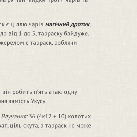
ск є ціллю чарів
магічний дротик
,
ло від 1 до 5, тарраску байдуже.
джерелом є тарраск, роблячи
він робить п’ять атак: одну
ня замість Укусу.
.
Влучання:
36 (4к12 + 10) колотих
ат, ціль скута, а тарраск не може