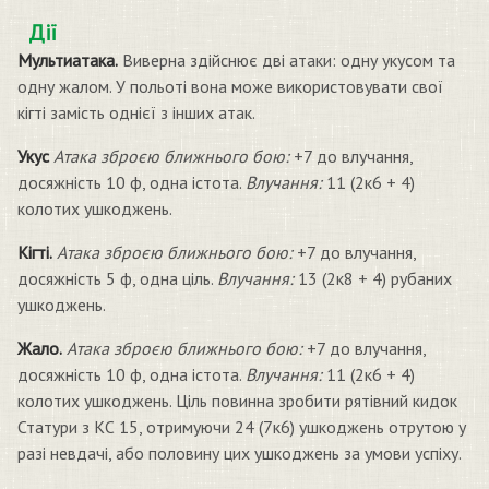
Дії
Мультиатака.
Виверна здійснює дві атаки: одну укусом та
одну жалом. У польоті вона може використовувати свої
кігті замість однієї з інших атак.
Укус
Атака зброєю ближнього бою:
+7 до влучання,
досяжність 10 ф, одна істота.
Влучання:
11 (2к6 + 4)
колотих ушкоджень.
Кігті.
Атака зброєю ближнього бою:
+7 до влучання,
досяжність 5 ф, одна ціль.
Влучання:
13 (2к8 + 4) рубаних
ушкоджень.
Жало.
Атака зброєю ближнього бою:
+7 до влучання,
досяжність 10 ф, одна істота.
Влучання:
11 (2к6 + 4)
колотих ушкоджень. Ціль повинна зробити рятівний кидок
Статури з КС 15, отримуючи 24 (7к6) ушкоджень отрутою у
разі невдачі, або половину цих ушкоджень за умови успіху.