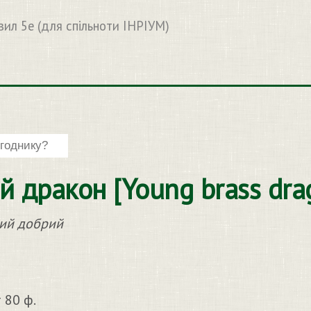
вил 5e (для спільноти ІНРІУМ)
 дракон [Young brass dra
ний добрий
 80 ф.