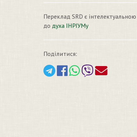
Переклад SRD є інтелектуальною
до
духа ІНРІУМу
Поділитися: