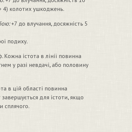
ю:
+7 до влучання, досяжність 10
+ 4) колотих ушкоджень.
бою:
+7 до влучання, досяжність 5
ої подиху.
 Кожна істота в лінії повинна
нем у разі невдачі, або половину
та в цій області повинна
 завершується для істоти, якщо
и сплячого.