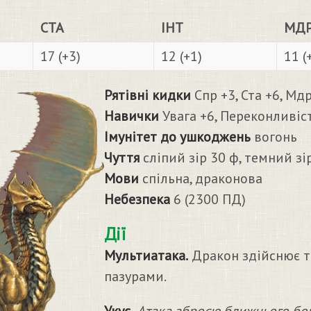
СТА
ІНТ
МД
17 (+3)
12 (+1)
11 (
Рятівні кидки
Спр +3, Ста +6, Мдр
Навички
Увага +6, Переконливіст
Імунітет до ушкоджень
вогонь
Чуття
сліпий зір 30 ф, темний зі
Мови
спільна, драконова
Небезпека
6 (2300 ПД)
Дії
Мультиатака.
Дракон здійснює тр
пазурами.