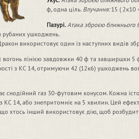
Укус.
Атака зброєю ближнього бо
ф, одна ціль.
Влучання:
15 ( 2к10 
Пазурі.
Атака зброєю ближнього 
4) рубаних ушкоджень.
ракон використовує один із наступних видів збр
вогонь лінією завдовжки 40 ф та завширшки 5 ф.
ості з КС 14, отримуючи 42 (12к6) ушкоджень вог
 снодійний газ 30-футовим конусом. Кожна істо
 КС 14, або знепритомніє на 5 хвилин. Цей ефект
що хтось інший використовує дію, щоб розбудит