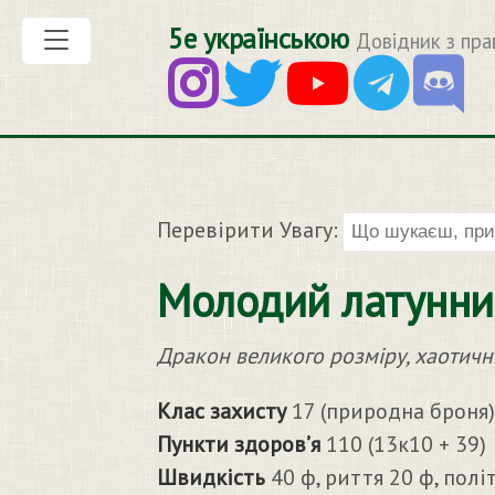
5е українською
Довідник з пра
Перевірити Увагу:
Молодий латунний
Дракон великого розміру, хаотич
Клас захисту
17 (природна броня)
Пункти здоров’я
110 (13к10 + 39)
Швидкість
40 ф, риття 20 ф, політ