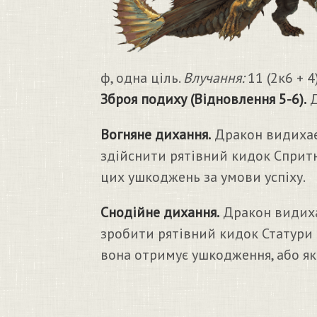
ф, одна ціль.
Влучання:
11 (2к6 + 
Зброя подиху (Відновлення 5-6).
Д
Вогняне дихання.
Дракон видихає 
здійснити рятівний кидок Спритн
цих ушкоджень за умови успіху.
Снодійне дихання.
Дракон видихає
зробити рятівний кидок Статури з
вона отримує ушкодження, або як