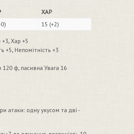
Р
ХАР
+0)
15 (+2)
 +3, Хар +5
ь +5, Непомітність +3
р 120 ф, пасивна Увага 16
и атаки: одну укусом та дві -