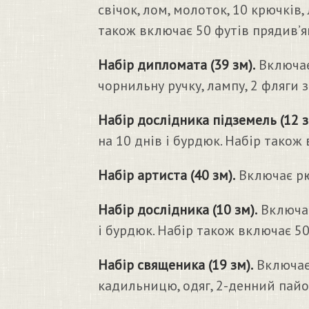
свічок, лом, молоток, 10 крючків,
також включає 50 футів прядив’ян
Набір дипломата (39 зм).
Включає 
чорнильну ручку, лампу, 2 фляги з
Набір дослідника підземель (12 з
на 10 днів і бурдюк. Набір також 
Набір артиста (40 зм).
Включає рюк
Набір дослідника (10 зм).
Включає
і бурдюк. Набір також включає 50
Набір священика (19 зм).
Включає 
кадильницю, одяг, 2-денний пайо