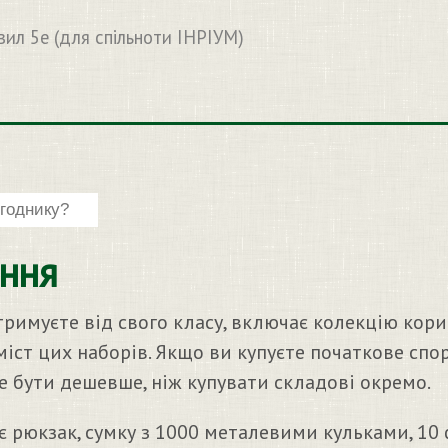
вил 5e (для спільноти ІНРІУМ)
ння
тримуєте від свого класу, включає колекцію кор
вміст цих наборів. Якщо ви купуєте початкове с
е бути дешевше, ніж купувати складові окремо.
 рюкзак, сумку з 1000 металевими кульками, 10 ф