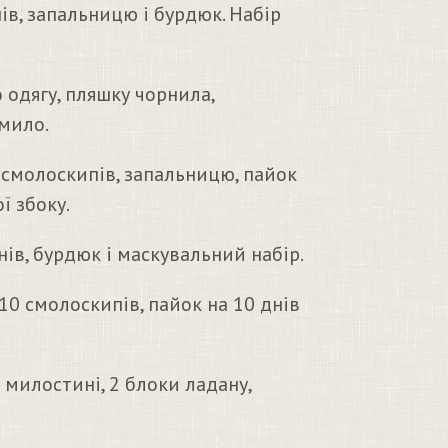
нів, запальницю і бурдюк. Набір
о одягу, пляшку чорнила,
 мило.
 смолоскипів, запальницю, пайок
ї збоку.
нів, бурдюк і маскувальний набір.
10 смолоскипів, пайок на 10 днів
 милостині, 2 блоки ладану,