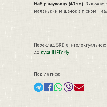
Набір науковця (40 зм).
Включає рю
маленький мішечок з піском і ма
Переклад SRD є інтелектуальною
до
духа ІНРІУМу
Поділитися: