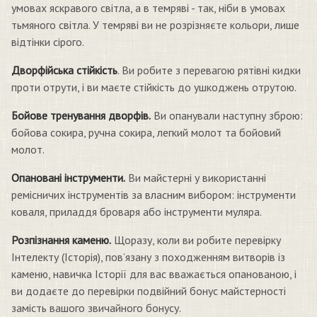
умовах яскравого світла, а в темряві - так, ніби в умовах
тьмяного світла. У темряві ви не розрізняєте кольори, лише
відтінки сірого.
Дворфійська стійкість
. Ви робите з перевагою рятівні кидки
проти отрути, і ви маєте стійкість до ушкоджень отрутою.
Бойове тренування дворфів.
Ви опанували наступну зброю:
бойова сокира, ручна сокира, легкий молот та бойовий
молот.
Опановані інструменти.
Ви майстерні у використанні
ремісничих інструментів за власним вибором: інструменти
коваля, приладдя броваря або інструменти муляра.
Розпізнання каменю.
Щоразу, коли ви робите перевірку
Інтелекту (Історія), пов’язану з походженням витворів із
каменю, навичка Історії для вас вважається опанованою, і
ви додаєте до перевірки подвійний бонус майстерності
замість вашого звичайного бонусу.