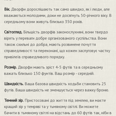
Вік.
Дворфи дорослішають так само швидко, як і люди, але
вважаються молодими, доки не досягнуть 50-річного віку. В
середньому вони живуть близько 350 років.
Світогляд.
Більшість дворфів законослухняні, вони твердо
вірять у переваги добре організованого суспільства. Вони
також схильні до добра, мають розвинене почуття
справедливості та переконані, що кожен заслуговує частку
привілеїв справедливого порядку.
Розмір.
Дворфи мають зріст 4-5 футів та в середньому
важать близько 150 фунтів. Ваш розмір - середній.
Швидкість.
Ваша базова швидкість ходьби становить 25
футів. Ваша швидкість не зменшується через важку броню.
Темний зір.
Пристосовані до життя під землею, ви маєте
кращий зір у темряві та у тьмяному світлі. Ви можете
бачити в тьмяному світлі на відстань до 60 футів так, ніби в