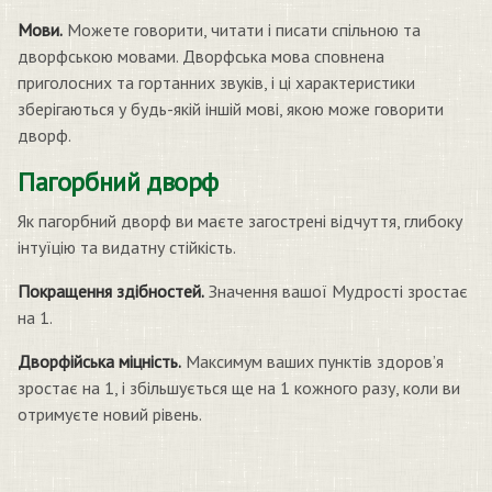
Мови.
Можете говорити, читати і писати спільною та
дворфською мовами. Дворфська мова сповнена
приголосних та гортанних звуків, і ці характеристики
зберігаються у будь-якій іншій мові, якою може говорити
дворф.
Пагорбний дворф
Як пагорбний дворф ви маєте загострені відчуття, глибоку
інтуїцію та видатну стійкість.
Покращення здібностей.
Значення вашої Мудрості зростає
на 1.
Дворфійська міцність.
Максимум ваших пунктів здоров’я
зростає на 1, і збільшується ще на 1 кожного разу, коли ви
отримуєте новий рівень.