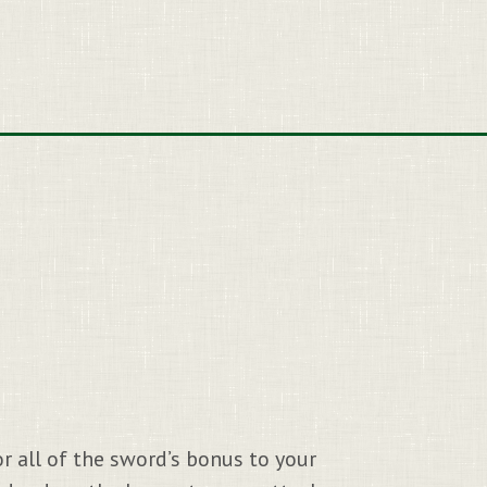
r all of the sword’s bonus to your