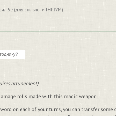
вил 5e (для спільноти ІНРІУМ)
uires attunement)
 damage rolls made with this magic weapon.
sword on each of your turns, you can transfer some o