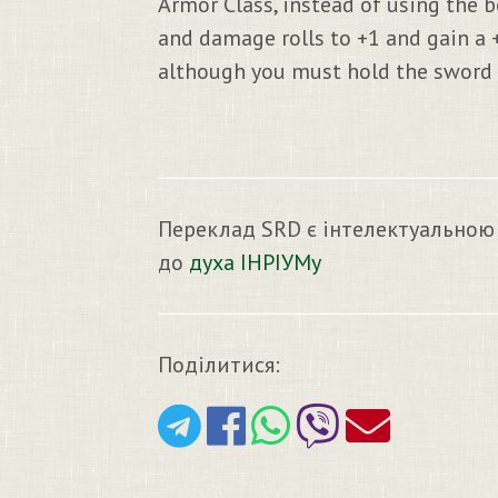
Armor Class, instead of using the b
and damage rolls to +1 and gain a +
although you must hold the sword t
Переклад SRD є інтелектуальною
до
духа ІНРІУМу
Поділитися: