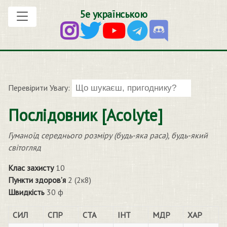
5е українською
Перевірити Увагу:
Послідовник [Acolyte]
Гуманоїд середнього розміру (будь-яка раса), будь-який
світогляд
Клас захисту
10
Пункти здоров’я
2 (2к8)
Швидкість
30 ф
СИЛ
СПР
СТА
ІНТ
МДР
ХАР