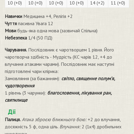
10 (+0)
10 (+0)
10 (+0)
10 (+0)
14 (+2)
11 (+0)
Навички
Медицина +4, Релігія +2
Чуття
пасивна Увага 12
Мови
будь-яка одна мова (зазвичай Спільна)
Небезпека
1/4 (50 ПД)
Чарування.
Послідовник є чаротворцем 1 рівня. Його
чаротворча здібність - Мудрість (КС чарів 12, +4 до
влучання атаками чарами). Послідовник має наступні
підготовлені чари клірика:
Замовляння (за бажанням):
світло, священне полум’я,
чудотворення
1 рівень (3 чарунки):
благословення, лікування ран,
святилище
Дії
Палиця.
Атака зброєю ближнього бою:
+2 до влучання,
досяжність 5 ф, одна ціль.
Влучання:
2 (1к4) дробильних
ушкоджень.