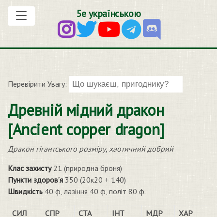
5е українською
Перевірити Увагу:
Древній мідний дракон
[Ancient copper dragon]
Дракон гігантського розміру, хаотичний добрий
Клас захисту
21 (природна броня)
Пункти здоров’я
350 (20к20 + 140)
Швидкість
40 ф, лазіння 40 ф, політ 80 ф.
СИЛ
СПР
СТА
ІНТ
МДР
ХАР