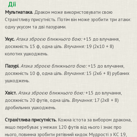
Дії
Мультиатака.
Дракон може використовувати свою
Страхітливу присутність. Потім він може зробити три атаки:
одну укусом та дві пазурами.
Укус.
Атака зброєю ближнього бою:
+15 до влучання,
досяжність 15 ф, одна ціль.
Влучання:
19 (2к10 + 8)
колотих ушкоджень.
Пазурі.
Атака зброєю ближнього бою:
+15 до влучання,
досяжність 10 ф, одна ціль.
Влучання:
15 (2к6 + 8) рубаних
ушкоджень.
Хвіст.
Атака зброєю ближнього бою:
+15 до влучання,
досяжність 20 футів, одна ціль.
Влучання:
17 (2к8 + 8)
дробильних ушкоджень.
Страхітлива присутність.
Кожна істота за вибором дракона,
якщо перебуває у межах 120 футів від нього і знає про
нього, повинна зробити рятівний кидок Мудрості з КС 19,