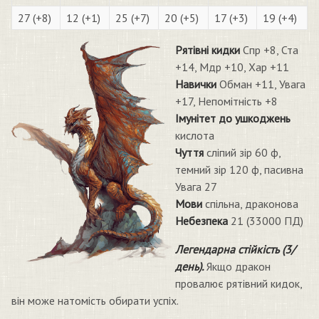
27 (+8)
12 (+1)
25 (+7)
20 (+5)
17 (+3)
19 (+4)
Рятівні кидки
Спр +8, Ста
+14, Мдр +10, Хар +11
Навички
Обман +11, Увага
+17, Непомітність +8
Імунітет до ушкоджень
кислота
Чуття
сліпий зір 60 ф,
темний зір 120 ф, пасивна
Увага 27
Мови
спільна, драконова
Небезпека
21 (33000 ПД)
Легендарна стійкість (3/
день).
Якщо дракон
провалює рятівний кидок,
він може натомість обирати успіх.