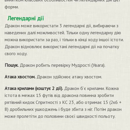
форми.
Легендарні дії
Дракон може використати 3 легендарні дії, вибираючи з
наведених далі можливостей. Тільки одну легендарну дію
можна використати за раз, і тільки в кінці ходу іншої істоти.
Дракон відновлює використані легендарні дії на початку
свого ходу.
Пошук.
Дракон робить перевірку Мудрості (Увага).
Атака хвостом.
Дракон здійснює атаку хвостом.
Атака крилами (коштує 2 дії).
Дракон б’є крилами. Кожна
істота в межах 15 футів від дракона повинна зробити
рятівний кидок Спритності з КС 23, або отримає 15 (2к6 +
8) дробильних ушкоджень і буде збита з ніг. Потім дракон
може пролетіти до половини своєї швидкості польоту.