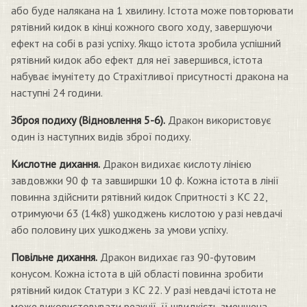
або буде налякана на 1 хвилину. Істота може повторювати
рятівний кидок в кінці кожного свого ходу, завершуючи
ефект на собі в разі успіху. Якщо істота зробила успішний
рятівний кидок або ефект для неї завершився, істота
набуває імунітету до Страхітливої присутності дракона на
наступні 24 години.
Зброя подиху (Відновлення 5-6).
Дракон використовує
один із наступних видів зброї подиху.
Кислотне дихання.
Дракон видихає кислоту лінією
завдовжки 90 ф та завширшки 10 ф. Кожна істота в лінії
повинна здійснити рятівний кидок Спритності з КС 22,
отримуючи 63 (14к8) ушкоджень кислотою у разі невдачі
або половину цих ушкоджень за умови успіху.
Повільне дихання.
Дракон видихає газ 90-футовим
конусом. Кожна істота в цій області повинна зробити
рятівний кидок Статури з КС 22. У разі невдачі істота не
може використовувати реакції, її швидкість зменшена