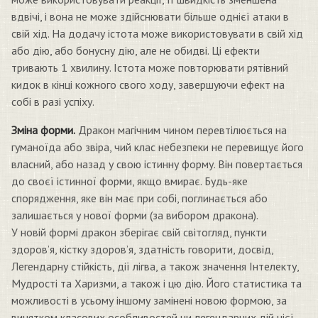
вдвічі, і вона не може здійснювати більше однієї атаки в
свій хід. На додачу істота може використовувати в свій хід
або дію, або бонусну дію, але не обидві. Ці ефекти
тривають 1 хвилину. Істота може повторювати рятівний
кидок в кінці кожного свого ходу, завершуючи ефект на
собі в разі успіху.
Зміна форми.
Дракон магічним чином перевтілюється на
гуманоїда або звіра, чий клас небезпеки не перевищує його
власний, або назад у свою істинну форму. Він повертається
до своєї істинної форми, якщо вмирає. Будь-яке
спорядження, яке він має при собі, поглинається або
залишається у нової форми (за вибором дракона).
У новій формі дракон зберігає свій світогляд, пункти
здоров’я, кістку здоров’я, здатність говорити, досвід,
Легендарну стійкість, дії лігва, а також значення Інтелекту,
Мудрості та Харизми, а також і цю дію. Його статистика та
можливості в усьому іншому замінені новою формою, за
винятком класових особливостей чи легендарних дій цієї