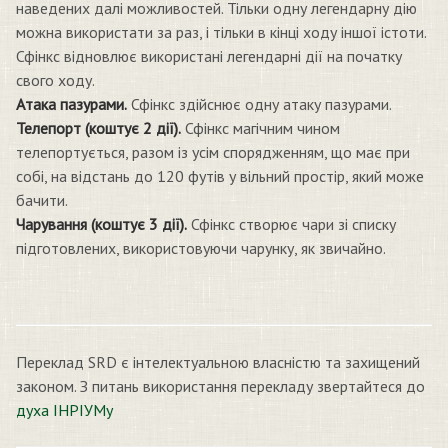
наведених далі можливостей. Тільки одну легендарну дію
можна використати за раз, і тільки в кінці ходу іншої істоти.
Сфінкс відновлює використані легендарні дії на початку
свого ходу.
Атака пазурами.
Сфінкс здійснює одну атаку пазурами.
Телепорт (коштує 2 дії).
Сфінкс магічним чином
телепортується, разом із усім спорядженням, що має при
собі, на відстань до 120 футів у вільний простір, який може
бачити.
Чарування (коштує 3 дії).
Сфінкс створює чари зі списку
підготовлених, використовуючи чарунку, як звичайно.
Переклад SRD є інтелектуальною власністю та захищений
законом. З питань використання перекладу звертайтеся до
духа ІНРІУМу