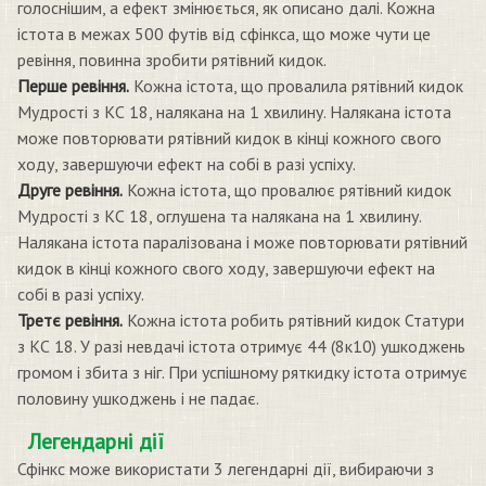
голоснішим, а ефект змінюється, як описано далі. Кожна
істота в межах 500 футів від сфінкса, що може чути це
ревіння, повинна зробити рятівний кидок.
Перше ревіння.
Кожна істота, що провалила рятівний кидок
Мудрості з КС 18, налякана на 1 хвилину. Налякана істота
може повторювати рятівний кидок в кінці кожного свого
ходу, завершуючи ефект на собі в разі успіху.
Друге ревіння.
Кожна істота, що провалює рятівний кидок
Мудрості з КС 18, оглушена та налякана на 1 хвилину.
Налякана істота паралізована і може повторювати рятівний
кидок в кінці кожного свого ходу, завершуючи ефект на
собі в разі успіху.
Третє ревіння.
Кожна істота робить рятівний кидок Статури
з КС 18. У разі невдачі істота отримує 44 (8к10) ушкоджень
громом і збита з ніг. При успішному ряткидку істота отримує
половину ушкоджень і не падає.
Легендарні дії
Сфінкс може використати 3 легендарні дії, вибираючи з