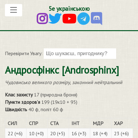
5е українською
Перевірити Увагу:
Андросфінкс [Androsphinx]
Чудовисько великого розміру, законний нейтральний
Клас захисту
17 (природна броня)
Пункти здоров’я
199 (19к10 + 95)
Швидкість
40 ф, політ 60 ф
СИЛ
СПР
СТА
ІНТ
МДР
ХАР
22 (+6)
10 (+0)
20 (+5)
16 (+3)
18 (+4)
23 (+6)