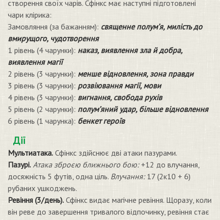
створення своїх чарів. Сфінкс має наступні підготовлені
чари клірика:
Замовляння (за бажанням):
священне полум’я, милість до
вмирущого, чудотворення
1 рівень (4 чарунки):
наказ, виявлення зла й добра,
виявлення магії
2 рівень (3 чарунки):
менше відновлення, зона правди
3 рівень (3 чарунки):
розвіювання магії, мови
4 рівень (3 чарунки):
вигнання, свобода рухів
5 рівень (2 чарунки):
полум’яний удар, більше відновлення
6 рівень (1 чарунка):
бенкет героїв
Дії
Мультиатака.
Сфінкс здійснює дві атаки пазурами.
Пазурі.
Атака зброєю ближнього бою:
+12 до влучання,
досяжність 5 футів, одна ціль.
Влучання:
17 (2к10 + 6)
рубаних ушкоджень.
Ревіння (3/день).
Сфінкс видає магічне ревіння. Щоразу, коли
він реве до завершення тривалого відпочинку, ревіння стає