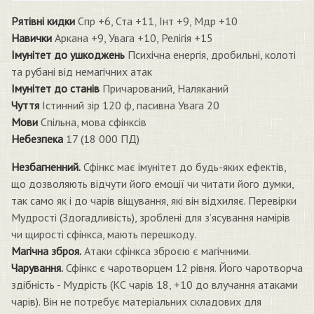
Рятівні кидки
Спр +6, Ста +11, Інт +9, Мдр +10
Навички
Аркана +9, Увага +10, Релігія +15
Імунітет до ушкоджень
Психічна енергія, дробильні, колоті
та рубані від немагічних атак
Імунітет до станів
Причарований, Наляканий
Чуття
Істинний зір 120 ф, пасивна Увага 20
Мови
Спільна, мова сфінксів
Небезпека
17 (18 000 ПД)
Незбагненний.
Сфінкс має імунітет до будь-яких ефектів,
що дозволяють відчути його емоції чи читати його думки,
так само як і до чарів віщування, які він відхиляє. Перевірки
Мудрості (Здогадливість), зроблені для з’ясування намірів
чи щирості сфінкса, мають перешкоду.
Магічна зброя.
Атаки сфінкса зброєю є магічними.
Чарування.
Сфінкс є чаротворцем 12 рівня. Його чаротворча
здібність - Мудрість (КС чарів 18, +10 до влучання атаками
чарів). Він не потребує матеріальних складових для