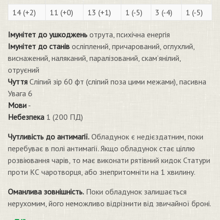
14 (+2)
11 (+0)
13 (+1)
1 (-5)
3 (-4)
1 (-5)
Імунітет до ушкоджень
отрута, психічна енергія
Імунітет до станів
осліплений, причарований, оглухлий,
виснажений, наляканий, паралізований, скам’янілий,
отруєний
Чуття
Сліпий зір 60 фт (сліпий поза цими межами), пасивна
Увага 6
Мови
-
Небезпека
1 (200 ПД)
Чутливість до антимагії.
Обладунок є недієздатним, поки
перебуває в полі антимагії. Якщо обладунок стає ціллю
розвіювання чарів, то має виконати рятівний кидок Статури
проти КС чаротворця, або знепритомніти на 1 хвилину.
Оманлива зовнішність.
Поки обладунок залишається
нерухомим, його неможливо відрізнити від звичайної броні.