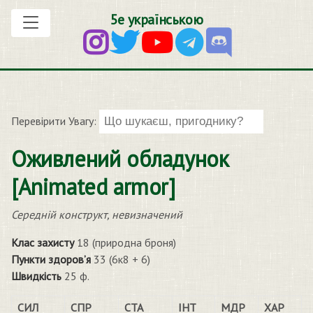
5е українською
Перевірити Увагу:
Оживлений обладунок
[Animated armor]
Середній конструкт, невизначений
Клас захисту
18 (природна броня)
Пункти здоров’я
33 (6к8 + 6)
Швидкість
25 ф.
СИЛ
СПР
СТА
ІНТ
МДР
ХАР