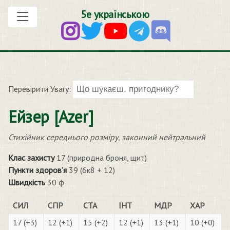
5е українською
Перевірити Увагу:
Ейзер [Azer]
Стихійник середнього розміру, законний нейтральний
Клас захисту
17 (природна броня, щит)
Пункти здоров’я
39 (6к8 + 12)
Швидкість
30 ф
СИЛ
СПР
СТА
ІНТ
МДР
ХАР
17 (+3)
12 (+1)
15 (+2)
12 (+1)
13 (+1)
10 (+0)