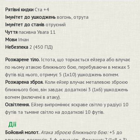
Рятівні кидки
Ста +4
Імунітет до ушкоджень
вогонь, отрута
Імунітет до станів
отруєний
Чуття
пасивна Увага 11
Мови
Іґнан
Небезпека
2 (450 ПД)
Розжарене тіло.
Істота, що торкається ейзера або влучає
по ньому атакою ближнього бою, перебуваючи в межах 5
футів від нього, отримує 5 (1к10) ушкоджень вогнем.
Розжарена зброя.
Коли ейзер влучає металевою зброєю
ближнього бою, він завдає додаткові 3 (1к6) ушкоджень
вогнем (включені в атаку).
Освітлення.
Ейзер випромінює яскраве світло у радіусі 10
футів та тьмяне світло на додаткові 10 футів.
Дії
Бойовий молот.
Атака зброєю ближнього бою:
+5 до
влучання, досяжніть 5 ф, одна ціль.
Влучання:
7 (1к8 + 3)