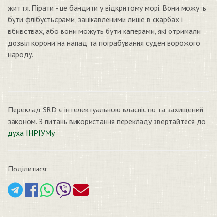
життя. Пірати - це бандити у відкритому морі. Вони можуть
бути флібустьєрами, зацікавленими лише в скарбах і
вбивствах, або вони можуть бути каперами, які отримали
дозвіл корони на напад та пограбування суден ворожого
народу.
Переклад SRD є інтелектуальною власністю та захищений
законом. З питань використання перекладу звертайтеся до
духа ІНРІУМу
Поділитися: