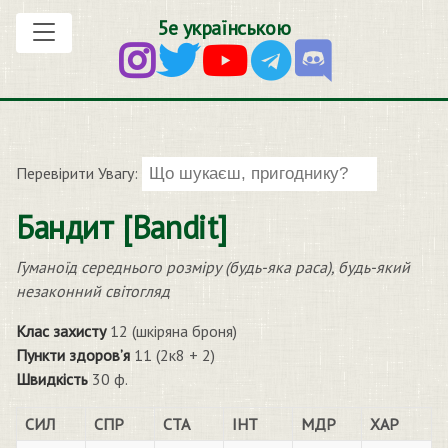
5е українською
Перевірити Увагу:
Бандит [Bandit]
Гуманоїд середнього розміру (будь-яка раса), будь-який
незаконний світогляд
Клас захисту
12 (шкіряна броня)
Пункти здоров’я
11 (2к8 + 2)
Швидкість
30 ф.
СИЛ
СПР
СТА
ІНТ
МДР
ХАР