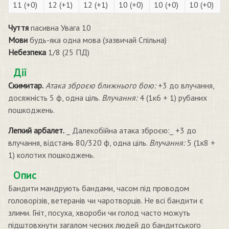
11 (+0)
12 (+1)
12 (+1)
10 (+0)
10 (+0)
10 (+0)
Чуття
пасивна Увага 10
Мови
будь-яка одна мова (зазвичай Спільна)
Небезпека
1/8 (25 ПД)
Дії
Скимитар.
Атака зброєю ближнього бою:
+3 до влучання,
досяжність 5 ф, одна ціль.
Влучання:
4 (1к6 + 1) рубаних
пошкоджень.
Легкий арбалет.
_ Далекобійна атака зброєю:_ +3 до
влучання, відстань 80/320 ф, одна ціль.
Влучання:
5 (1к8 +
1) колотих пошкоджень.
Опис
Бандити мандрують бандами, часом під проводом
головорізів, ветеранів чи чаротворців. Не всі бандити є
злими. Гніт, посуха, хвороби чи голод часто можуть
підштовхнути загалом чесних людей до бандитського