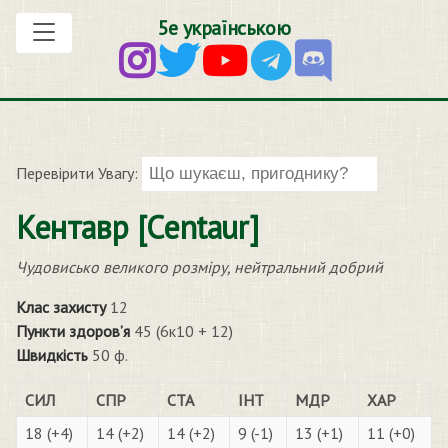
5е українською
Перевірити Увагу:
Кентавр [Centaur]
Чудовисько великого розміру, нейтральний добрий
Клас захисту
12
Пункти здоров’я
45 (6к10 + 12)
Швидкість
50 ф.
СИЛ
СПР
СТА
ІНТ
МДР
ХАР
18 (+4)
14 (+2)
14 (+2)
9 (-1)
13 (+1)
11 (+0)