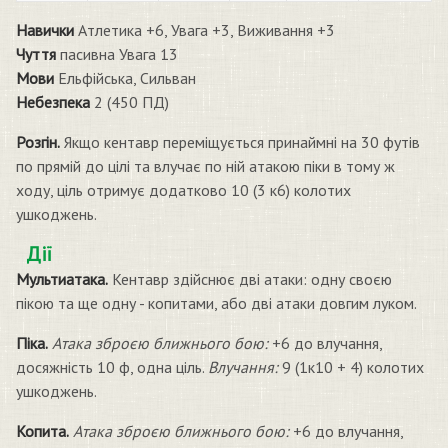
Навички
Атлетика +6, Увага +3, Виживання +3
Чуття
пасивна Увага 13
Мови
Ельфійська, Сильван
Небезпека
2 (450 ПД)
Розгін.
Якщо кентавр переміщується принаймні на 30 футів
по прямій до цілі та влучає по ній атакою піки в тому ж
ходу, ціль отримує додатково 10 (3 к6) колотих
ушкоджень.
Дії
Мультиатака.
Кентавр здійснює дві атаки: одну своєю
пікою та ще одну - копитами, або дві атаки довгим луком.
Піка.
Атака зброєю ближнього бою:
+6 до влучання,
досяжність 10 ф, одна ціль.
Влучання:
9 (1к10 + 4) колотих
ушкоджень.
Копита.
Атака зброєю ближнього бою:
+6 до влучання,