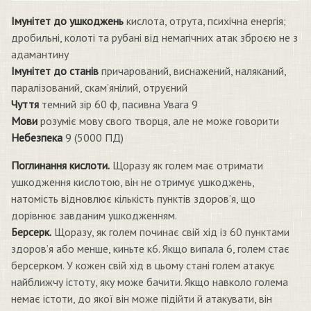
Імунітет до ушкоджень
кислота, отрута, психічна енергія;
дробильні, колоті та рубані від немагічних атак зброєю не з
адамантину
Імунітет до станів
причарований, виснажений, наляканий,
паралізований, скам’янілий, отруєний
Чуття
темний зір 60 ф, пасивна Увага 9
Мови
розуміє мову свого творця, але не може говорити
Небезпека
9 (5000 ПД)
Поглинання кислоти.
Щоразу як голем має отримати
ушкодження кислотою, він не отримує ушкоджень,
натомість відновлює кількість пунктів здоров’я, що
дорівнює завданим ушкодженням.
Берсерк.
Щоразу, як голем починає свій хід із 60 пунктами
здоров’я або менше, киньте к6. Якщо випала 6, голем стає
берсерком. У кожен свій хід в цьому стані голем атакує
найближчу істоту, яку може бачити. Якщо навколо голема
немає істоти, до якої він може підійти й атакувати, він