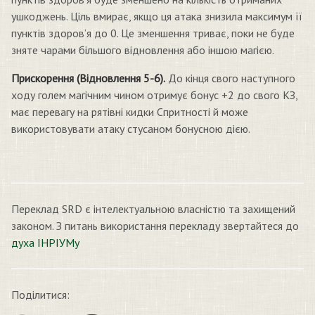
ушкоджень. Ціль вмирає, якщо ця атака знизила максимум її
пунктів здоров’я до 0. Це зменшення триває, поки не буде
зняте чарами більшого відновлення або іншою магією.
Прискорення (Відновлення 5-6).
До кінця свого наступного
ходу голем магічним чином отримує бонус +2 до свого КЗ,
має перевагу на рятівні кидки Спритності й може
використовувати атаку стусаном бонусною дією.
Переклад SRD є інтелектуальною власністю та захищений
законом. З питань використання перекладу звертайтеся до
духа ІНРІУМу
Поділитися: