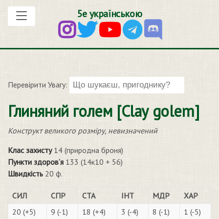
5е українською
Перевірити Увагу:
Глиняний голем [Clay golem]
Конструкт великого розміру, невизначений
Клас захисту
14 (природна броня)
Пункти здоров’я
133 (14к10 + 56)
Швидкість
20 ф.
СИЛ
СПР
СТА
ІНТ
МДР
ХАР
20 (+5)
9 (-1)
18 (+4)
3 (-4)
8 (-1)
1 (-5)