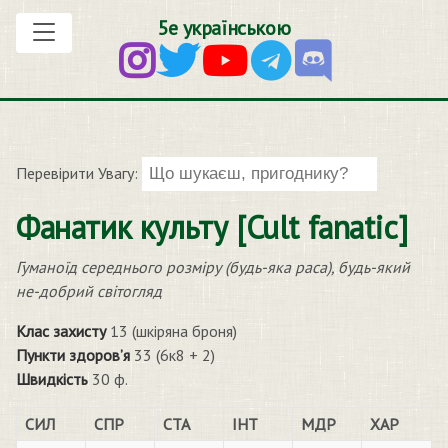
5е українською
Перевірити Увагу:
Фанатик культу [Cult fanatic]
Гуманоїд середнього розміру (будь-яка раса), будь-який
не-добрий світогляд
Клас захисту
13 (шкіряна броня)
Пункти здоров’я
33 (6к8 + 2)
Швидкість
30 ф.
СИЛ
СПР
СТА
ІНТ
МДР
ХАР