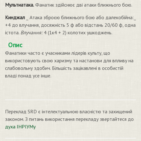
Мультиатака.
Фанатик здійснює дві атаки ближнього бою.
Кинджал
_ Атака зброєю ближнього бою або далекобійна:_
+4 до влучання, досяжність 5 ф або відстань 20/60 ф, одна
істота.
Влучання:
4 (1к4 + 2) колотих ушкоджень.
Опис
Фанатики часто є учасниками лідерів культу, що
використовують свою харизму та настанови для впливу на
слабовольну здобич. Більшість зацікавлені в особистій
владі понад усе інше.
Переклад SRD є інтелектуальною власністю та захищений
законом. З питань використання перекладу звертайтеся до
духа ІНРІУМу