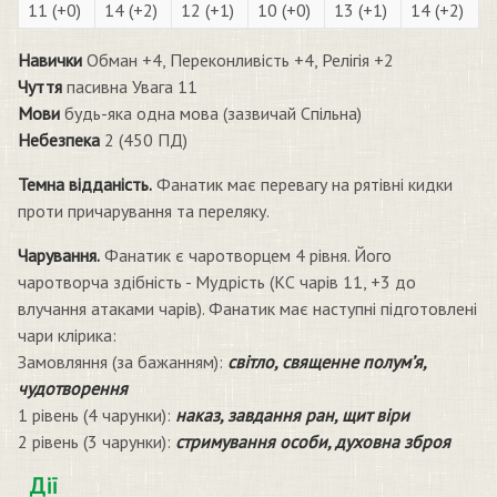
11 (+0)
14 (+2)
12 (+1)
10 (+0)
13 (+1)
14 (+2)
Навички
Обман +4, Переконливість +4, Релігія +2
Чуття
пасивна Увага 11
Мови
будь-яка одна мова (зазвичай Спільна)
Небезпека
2 (450 ПД)
Темна відданість.
Фанатик має перевагу на рятівні кидки
проти причарування та переляку.
Чарування.
Фанатик є чаротворцем 4 рівня. Його
чаротворча здібність - Мудрість (КС чарів 11, +3 до
влучання атаками чарів). Фанатик має наступні підготовлені
чари клірика:
Замовляння (за бажанням):
світло, священне полум’я,
чудотворення
1 рівень (4 чарунки):
наказ, завдання ран, щит віри
2 рівень (3 чарунки):
стримування особи, духовна зброя
Дії