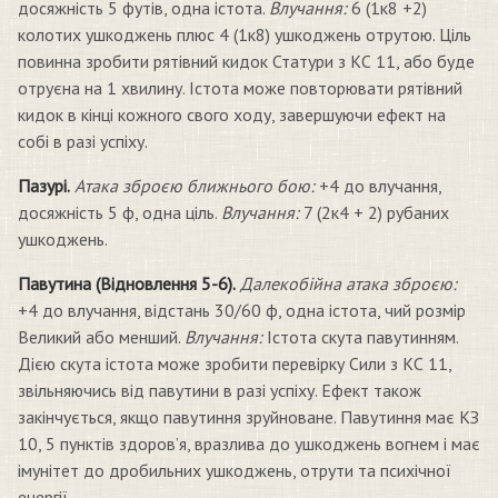
досяжність 5 футів, одна істота.
Влучання:
6 (1к8 +2)
колотих ушкоджень плюс 4 (1к8) ушкоджень отрутою. Ціль
повинна зробити рятівний кидок Статури з КС 11, або буде
отруєна на 1 хвилину. Істота може повторювати рятівний
кидок в кінці кожного свого ходу, завершуючи ефект на
собі в разі успіху.
Пазурі.
Атака зброєю ближнього бою:
+4 до влучання,
досяжність 5 ф, одна ціль.
Влучання:
7 (2к4 + 2) рубаних
ушкоджень.
Павутина (Відновлення 5-6).
Далекобійна атака зброєю:
+4 до влучання, відстань 30/60 ф, одна істота, чий розмір
Великий або менший.
Влучання:
Істота скута павутинням.
Дією скута істота може зробити перевірку Сили з КС 11,
звільняючись від павутини в разі успіху. Ефект також
закінчується, якщо павутиння зруйноване. Павутиння має КЗ
10, 5 пунктів здоров’я, вразлива до ушкоджень вогнем і має
імунітет до дробильних ушкоджень, отрути та психічної
енергії.