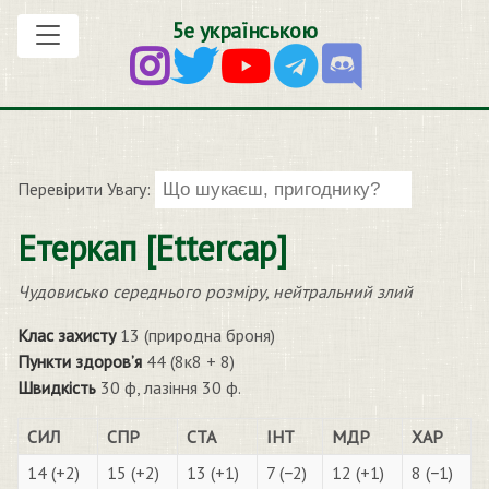
5е українською
Перевірити Увагу:
Етеркап [Ettercap]
Чудовисько середнього розміру, нейтральний злий
Клас захисту
13 (природна броня)
Пункти здоров’я
44 (8к8 + 8)
Швидкість
30 ф, лазіння 30 ф.
СИЛ
СПР
СТА
ІНТ
МДР
ХАР
14 (+2)
15 (+2)
13 (+1)
7 (−2)
12 (+1)
8 (−1)