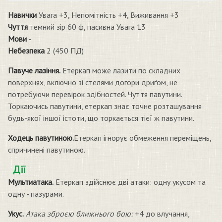
Навички
Увага +3, Непомітність +4, Виживання +3
Чуття
темний зір 60 ф, пасивна Увага 13
Мови
-
Небезпека
2 (450 ПД)
Павуче лазіння.
Етеркап може лазити по складних
поверхнях, включно зі стелями догори дриґом, не
потребуючи перевірок здібностей. Чуття павутини.
Торкаючись павутини, етеркап знає точне розташування
будь-якої іншої істоти, що торкається тієї ж павутини.
Ходець павутиною.
Етеркап ігнорує обмеження переміщень,
спричинені павутиною.
Дії
Мультиатака.
Етеркап здійснює дві атаки: одну укусом та
одну - пазурами.
Укус.
Атака зброєю ближнього бою:
+4 до влучання,