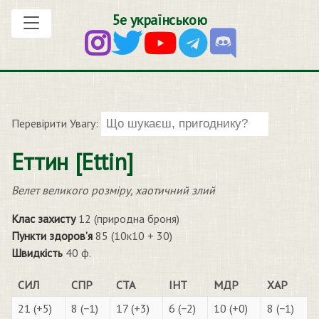
5е українською
Перевірити Увагу:
Еттин [Ettin]
Велет великого розміру, хаотичний злий
Клас захисту
12 (природна броня)
Пункти здоров’я
85 (10к10 + 30)
Швидкість
40 ф.
СИЛ
СПР
СТА
ІНТ
МДР
ХАР
21 (+5)
8 (−1)
17 (+3)
6 (−2)
10 (+0)
8 (−1)