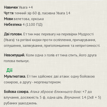
Навички
Увага +4
Чуття
темний зір 60 ф, пасивна Увага 14
Мови
велетова, оркська
Небезпека
4 (1100 ПД)
Дві голови.
Еттин має перевагу на перевірки Мудрості
(Увага) та рятівні кидки проти осліплення, причарування,
оглушення, залякування, приголомшення та непритомності.
Невсипущий.
Коли одна з голів еттина спить, його друга
голова пильнує.
Дії
Мультиатака.
Еттин здійснює дві атаки: одну бойовою
сокирою, а другу - моргенштерном.
Бойова сокира.
Атака зброєю ближнього бою:
+7 до
влучання, досяжність 5 ф, одна ціль.
Влучання:
14 (2к8 + 5)
рубаних ушкоджень.