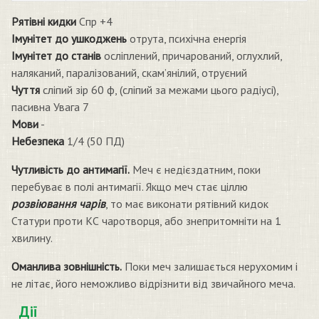
Рятівні кидки
Спр +4
Імунітет до ушкоджень
отрута, психічна енергія
Імунітет до станів
осліплений, причарований, оглухлий,
наляканий, паралізований, скам’янілий, отруєний
Чуття
сліпий зір 60 ф, (сліпий за межами цього радіусі),
пасивна Увага 7
Мови
-
Небезпека
1/4 (50 ПД)
Чутливість до антимагії.
Меч є недієздатним, поки
перебуває в полі антимагії. Якщо меч стає ціллю
розвіювання чарів
, то має виконати рятівний кидок
Статури проти КС чаротворця, або знепритомніти на 1
хвилину.
Оманлива зовнішність.
Поки меч залишається нерухомим і
не літає, його неможливо відрізнити від звичайного меча.
Дії