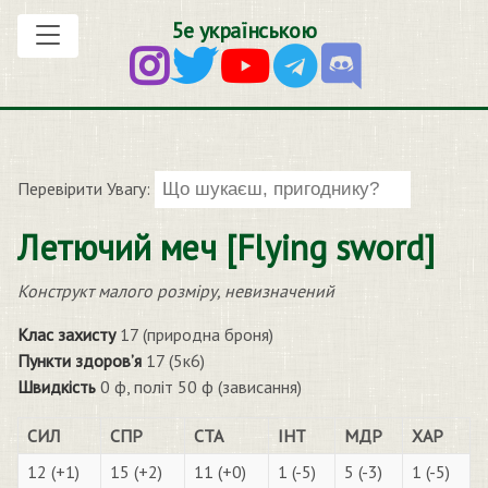
5е українською
Перевірити Увагу:
Летючий меч [Flying sword]
Конструкт малого розміру, невизначений
Клас захисту
17 (природна броня)
Пункти здоров’я
17 (5к6)
Швидкість
0 ф, політ 50 ф (зависання)
СИЛ
СПР
СТА
ІНТ
МДР
ХАР
12 (+1)
15 (+2)
11 (+0)
1 (-5)
5 (-3)
1 (-5)