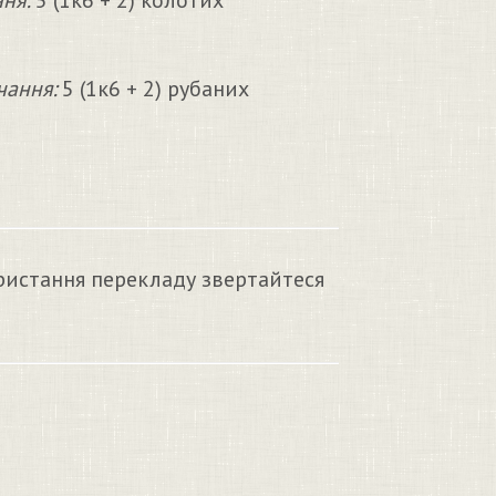
ня:
5 (1к6 + 2) колотих
чання:
5 (1к6 + 2) рубаних
ристання перекладу звертайтеся