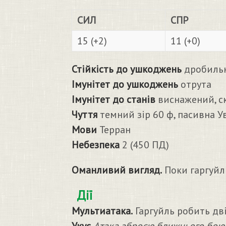
СИЛ
СПР
15 (+2)
11 (+0)
Стійкість до ушкоджень
дробильн
Імунітет до ушкоджень
отрута
Імунітет до станів
виснажений, ск
Чуття
темний зір 60 ф, пасивна У
Мови
Терран
Небезпека
2 (450 ПД)
Оманливий вигляд.
Поки гаргуйл
Дії
Мультиатака.
Гаргуйль робить дві