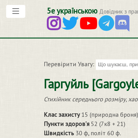
5е українською
Довідник з пра
Перевірити Увагу:
Гаргуйль [Gargoyl
Стихійник середнього розміру, ха
Клас захисту
15 (природна броня
Пункти здоров’я
52 (7к8 + 21)
Швидкість
30 ф, політ 60 ф.