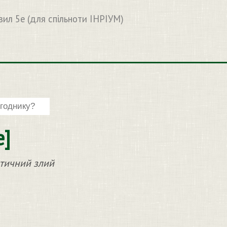
вил 5e (для спільноти ІНРІУМ)
e]
отичний злий
)