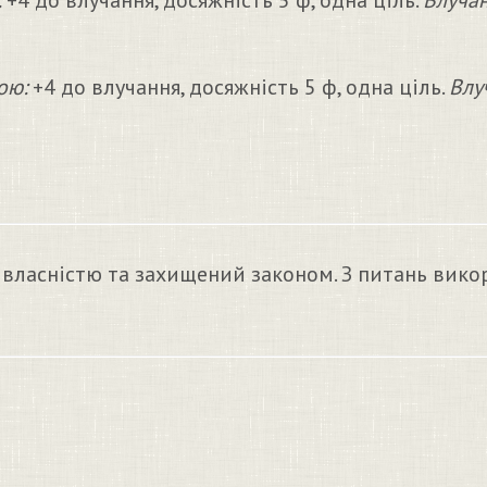
:
+4 до влучання, досяжність 5 ф, одна ціль.
Влучан
ою:
+4 до влучання, досяжність 5 ф, одна ціль.
Влу
 власністю та захищений законом. З питань вико