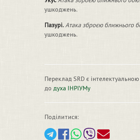
Укус
Атака зброєю ближнього бою
ушкоджень.
Пазурі.
Атака зброєю ближнього б
ушкоджень.
Переклад SRD є інтелектуальною
до
духа ІНРІУМу
Поділитися: