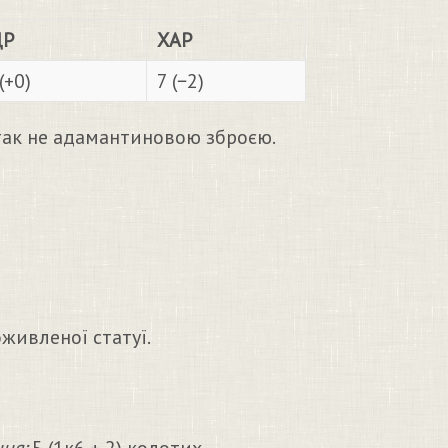
Р
ХАР
(+0)
7 (−2)
атак не адамантиновою зброєю.
живленої статуї.