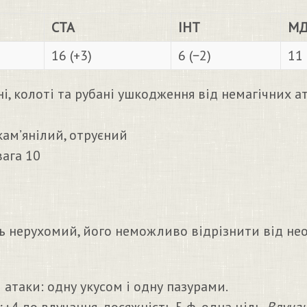
СТА
ІНТ
МД
16 (+3)
6 (−2)
11 
і, колоті та рубані ушкодження від немагічних 
ам’янілий, отруєний
вага 10
ь нерухомий, його неможливо відрізнити від нео
 атаки: одну укусом і одну пазурами.