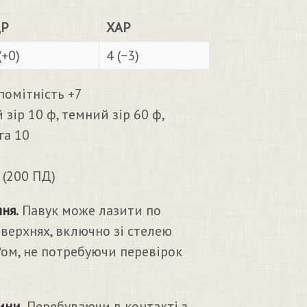
Р
ХАР
(+0)
4 (−3)
омітність +7
 зір 10 ф, темний зір 60 ф,
га 10
 (200 ПД)
ня.
Павук може лазити по
верхнях, включно зі стелею
ом, не потребуючи перевірок
ини.
Перебуваючи в контакті з