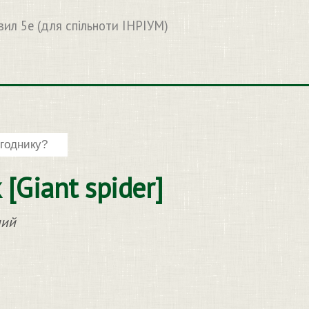
вил 5e (для спільноти ІНРІУМ)
[Giant spider]
ний
)