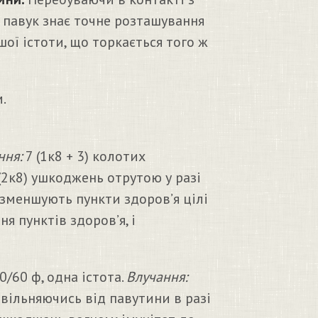
 павук знає точне розташування
шої істоти, що торкається того ж
.
ння:
7 (1к8 + 3) колотих
(2к8) ушкоджень отрутою у разі
зменшують пункти здоров’я цілі
ня пунктів здоров’я, і
0/60 ф, одна істота.
Влучання:
звільняючись від павутини в разі