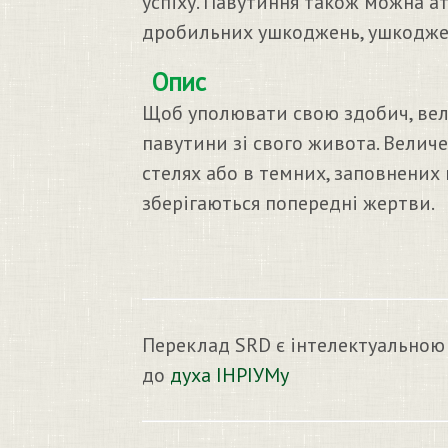
успіху. Павутиння також можна ат
дробильних ушкоджень, ушкоджен
Опис
Щоб уполювати свою здобич, вел
павутини зі свого живота. Величе
стелях або в темних, заповнених
зберігаються попередні жертви.
Переклад SRD є інтелектуальною
до
духа ІНРІУМу