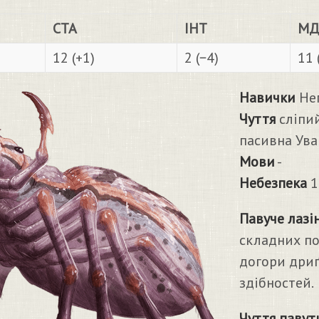
СТА
ІНТ
МД
12 (+1)
2 (−4)
11 
Навички
Неп
Чуття
сліпий
пасивна Ува
Мови
-
Небезпека
1
Павуче лазін
складних по
догори дриґ
здібностей.
Чуття павут