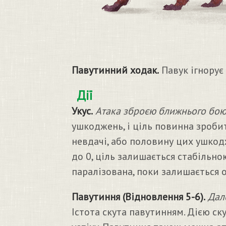
Павутинний ходак.
Павук ігнорує
Дії
Укус.
Атака зброєю ближнього бою
ушкоджень, і ціль повинна зроби
невдачі, або половину цих ушкод
до 0, ціль залишається стабільною
паралізована, поки залишається 
Павутиння (Відновлення 5-6).
Дал
Істота скута павутинням. Дією ск