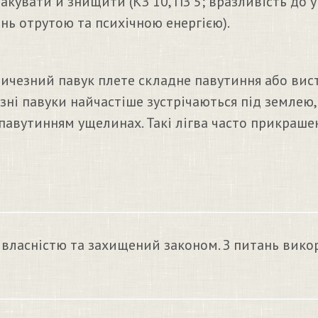
акувати й знищити (КЗ 10, ПЗ 5; вразливість до 
ь отрутою та психічною енергією).
ичезний павук плете складне павутиння або ви
зні павуки найчастіше зустрічаються під землею,
 павутинням ущелинах. Такі лігва часто прикраш
 власністю та захищений законом. З питань вико