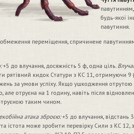
павутинням,
будь-якої ін
павутиння.
 обмеження переміщення, спричинене павутинням
:
+5 до влучання, досяжність 5 ф, одна ціль.
Влуча
ти рятівний кидок Статури з КС 11, отримуючи 9 
жень за умови успіху. Якщо ушкодження отрутою 
, але отруєна на 1 годину, навіть після відновлен
отруєною таким чином.
екобійна атака зброєю:
+5 до влучання, відстань 3
ута істота може зробити перевірку Сили з КС 12, 