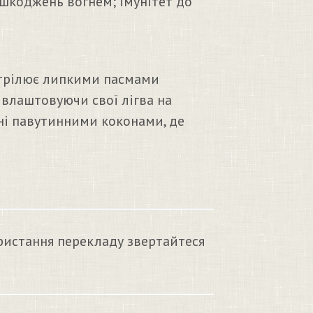
ушкоджень вогнем; імунітет до
стрілює липкими пасмами
 влаштовуючи свої лігва на
ені павутинними коконами, де
ристання перекладу звертайтеся