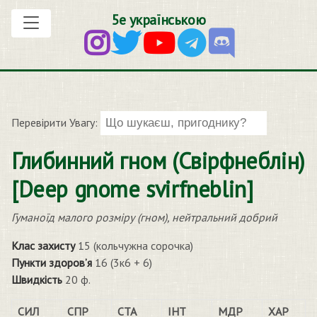
5е українською
Перевірити Увагу:
Глибинний гном (Свірфнеблін)
[Deep gnome svirfneblin]
Гуманоїд малого розміру (гном), нейтральний добрий
Клас захисту
15 (кольчужна сорочка)
Пункти здоров’я
16 (3к6 + 6)
Швидкість
20 ф.
СИЛ
СПР
СТА
ІНТ
МДР
ХАР