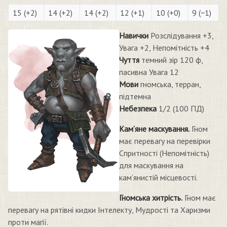
15 (+2)
14 (+2)
14 (+2)
12 (+1)
10 (+0)
9 (−1)
Навички
Розслідування +3,
Увага +2, Непомітність +4
Чуття
темний зір 120 ф,
пасивна Увага 12
Мови
гномська, терран,
підтемна
Небезпека
1/2 (100 ПД)
Кам’яне маскування.
Гном
має перевагу на перевірки
Спритності (Непомітність)
для маскування на
кам’янистій місцевості.
Гномська хитрість.
Гном має
перевагу на рятівні кидки Інтелекту, Мудрості та Харизми
проти магії.