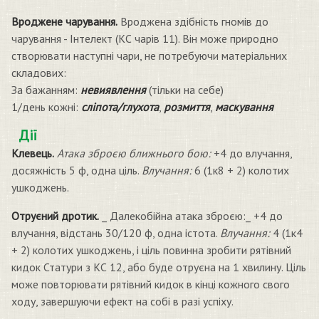
Вроджене чарування.
Вроджена здібність гномів до
чарування - Інтелект (КС чарів 11). Він може природно
створювати наступні чари, не потребуючи матеріальних
складових:
За бажанням:
невиявлення
(тільки на себе)
1/день кожні:
сліпота/глухота
,
розмиття
,
маскування
Дії
Клевець.
Атака зброєю ближнього бою:
+4 до влучання,
досяжність 5 ф, одна ціль.
Влучання:
6 (1к8 + 2) колотих
ушкоджень.
Отруєний дротик.
_ Далекобійна атака зброєю:_ +4 до
влучання, відстань 30/120 ф, одна істота.
Влучання:
4 (1к4
+ 2) колотих ушкоджень, і ціль повинна зробити рятівний
кидок Статури з КС 12, або буде отруєна на 1 хвилину. Ціль
може повторювати рятівний кидок в кінці кожного свого
ходу, завершуючи ефект на собі в разі успіху.