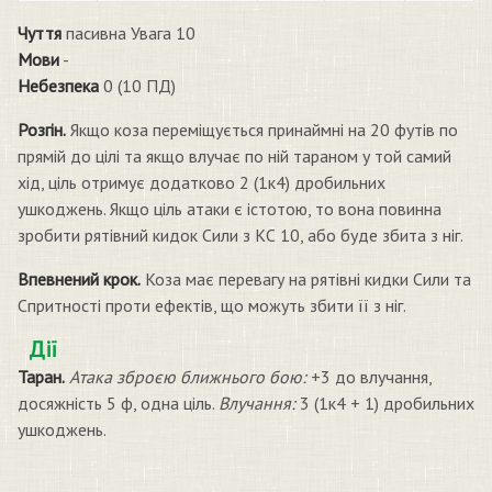
Чуття
пасивна Увага 10
Мови
-
Небезпека
0 (10 ПД)
Розгін.
Якщо коза переміщується принаймні на 20 футів по
прямій до цілі та якщо влучає по ній тараном у той самий
хід, ціль отримує додатково 2 (1к4) дробильних
ушкоджень. Якщо ціль атаки є істотою, то вона повинна
зробити рятівний кидок Сили з КС 10, або буде збита з ніг.
Впевнений крок.
Коза має перевагу на рятівні кидки Сили та
Спритності проти ефектів, що можуть збити її з ніг.
Дії
Таран.
Атака зброєю ближнього бою:
+3 до влучання,
досяжність 5 ф, одна ціль.
Влучання:
3 (1к4 + 1) дробильних
ушкоджень.