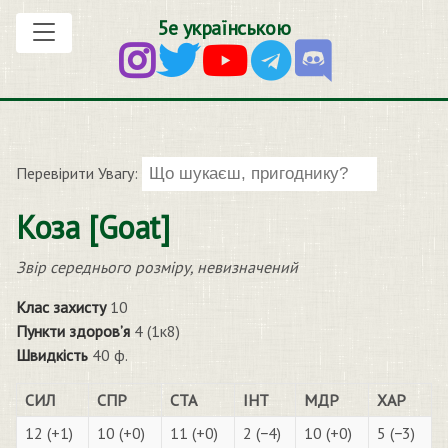
5е українською
Перевірити Увагу:
Коза [Goat]
Звір середнього розміру, невизначений
Клас захисту
10
Пункти здоров’я
4 (1к8)
Швидкість
40 ф.
СИЛ
СПР
СТА
ІНТ
МДР
ХАР
12 (+1)
10 (+0)
11 (+0)
2 (−4)
10 (+0)
5 (−3)